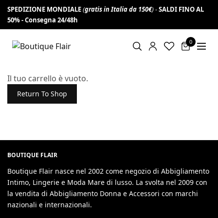
SPEDIZIONE MONDIALE
(
gratis in Italia da 150€
) -
SALDI FINO AL
Iscriviti alla newsletter per non perderti
VAI!
50% -
offerte e novità e ottieni 10% di sconto
Consegna 24/48h
0
Il tuo carrello è vuoto.
Return To Shop
BOUTIQUE FLAIR
Boutique Flair nasce nel 2002 come negozio di Abbigliamento
Intimo, Lingerie e Moda Mare di lusso. La svolta nel 2009 con
la vendita di Abbigliamento Donna e Accessori con marchi
nazionali e internazionali.