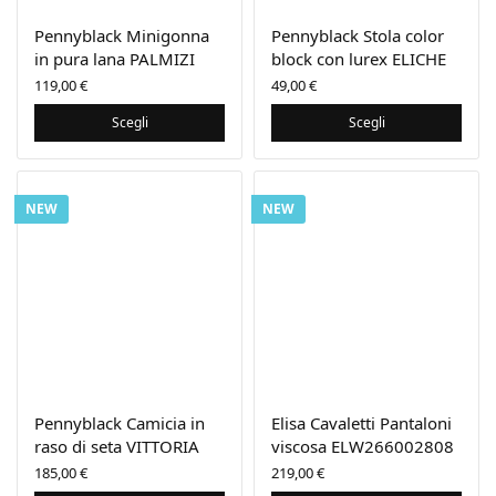
Pennyblack Minigonna
Pennyblack Stola color
in pura lana PALMIZI
block con lurex ELICHE
119,00
€
49,00
€
Scegli
Scegli
NEW
NEW
Pennyblack Camicia in
Elisa Cavaletti Pantaloni
raso di seta VITTORIA
viscosa ELW266002808
185,00
€
219,00
€