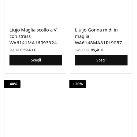
Liujo Maglia scollo a V
Liu jo Gonna midi in
con strass
maglia
WA6141MA16R93924
WA6148MA81RL9057
Il prezzo
Il
Il prezzo
Il
99,00
€
59,40
€
149,00
€
89,40
€
originale
prezzo
originale
prezzo
era:
attuale
era:
attuale
Scegli
Scegli
99,00 €.
è:
149,00 €.
è:
59,40 €.
89,40 €.
↓ 40%
↓ 20%