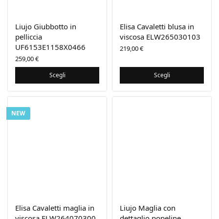
Liujo Giubbotto in
Elisa Cavaletti blusa in
pelliccia
viscosa ELW265030103
UF6153E1158X0466
219,00
€
259,00
€
Scegli
Scegli
NEW
Elisa Cavaletti maglia in
Liujo Maglia con
viscosa ELW264070300
dettaglio popeline