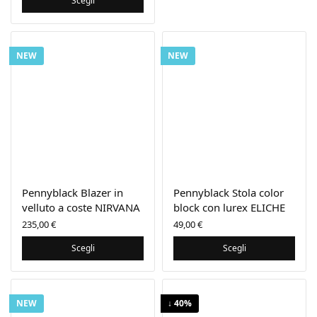
Scegli
69,00 €.
è:
48,30 €.
NEW
NEW
Pennyblack Blazer in
Pennyblack Stola color
velluto a coste NIRVANA
block con lurex ELICHE
235,00
€
49,00
€
Scegli
Scegli
NEW
↓ 40%