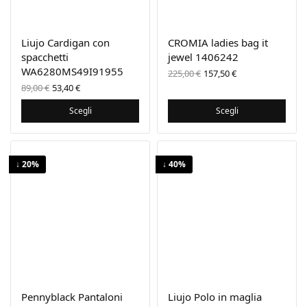
Liujo Cardigan con
CROMIA ladies bag it
spacchetti
jewel 1406242
WA6280MS49I91955
Il prezzo
Il prezzo
225,00
€
157,50
€
originale
attuale
Il prezzo
Il
89,00
€
53,40
€
era:
è:
originale
prezzo
225,00 €.
157,50 €.
era:
attuale
Scegli
Scegli
89,00 €.
è:
53,40 €.
↓ 20%
↓ 40%
Pennyblack Pantaloni
Liujo Polo in maglia