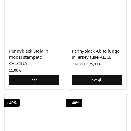
Pennyblack Stola in
Pennyblack Abito lungo
modal stampato
in jersey tulle ALICE
CALCINA
Il prezzo
Il prezzo
209,00
€
125,40
€
originale
attuale
55,00
€
era:
è:
209,00 €.
125,40 €.
Scegli
Scegli
↓ 40%
↓ 40%