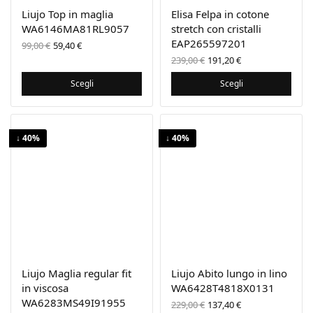
Liujo Top in maglia
Elisa Felpa in cotone
WA6146MA81RL9057
stretch con cristalli
Il prezzo
Il
EAP265597201
99,00
€
59,40
€
originale
prezzo
Il prezzo
Il prezzo
239,00
€
191,20
€
era:
attuale
originale
attuale
99,00 €.
è:
era:
è:
Scegli
Scegli
59,40 €.
239,00 €.
191,20 €.
↓ 40%
↓ 40%
Liujo Maglia regular fit
Liujo Abito lungo in lino
in viscosa
WA6428T4818X0131
WA6283MS49I91955
Il prezzo
Il prezzo
229,00
€
137,40
€