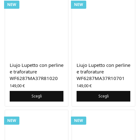
NEW
NEW
Liujo Lupetto con perline
Liujo Lupetto con perline
e traforature
e traforature
WF6287MA37R81020
WF6287MA37R10701
149,00
€
149,00
€
Scegli
Scegli
NEW
NEW