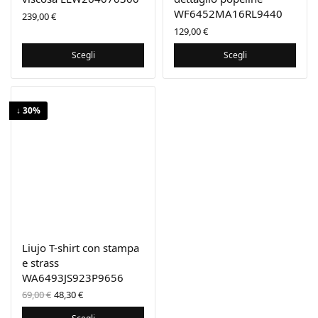
WF6452MA16RL9440
239,00
€
129,00
€
Scegli
Scegli
↓ 30%
Liujo T-shirt con stampa
e strass
WA6493JS923P9656
Il prezzo
Il
69,00
€
48,30
€
originale
prezzo
era:
attuale