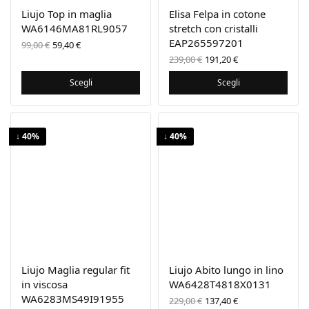
Liujo Top in maglia
Elisa Felpa in cotone
WA6146MA81RL9057
stretch con cristalli
Il prezzo
Il
EAP265597201
99,00
€
59,40
€
originale
prezzo
Il prezzo
Il prezzo
239,00
€
191,20
€
era:
attuale
originale
attuale
99,00 €.
è:
era:
è:
Scegli
Scegli
59,40 €.
239,00 €.
191,20 €.
↓ 40%
↓ 40%
Liujo Maglia regular fit
Liujo Abito lungo in lino
in viscosa
WA6428T4818X0131
WA6283MS49I91955
Il prezzo
Il prezzo
229,00
€
137,40
€