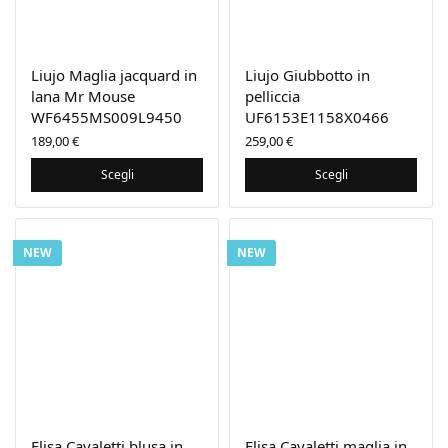
Liujo Maglia jacquard in
Liujo Giubbotto in
lana Mr Mouse
pelliccia
WF6455MS009L9450
UF6153E1158X0466
189,00
€
259,00
€
Scegli
Scegli
NEW
NEW
Elisa Cavaletti blusa in
Elisa Cavaletti maglia in