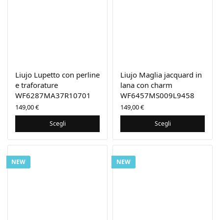
Liujo Lupetto con perline
Liujo Maglia jacquard in
e traforature
lana con charm
WF6287MA37R10701
WF6457MS009L9458
149,00
€
149,00
€
Scegli
Scegli
NEW
NEW