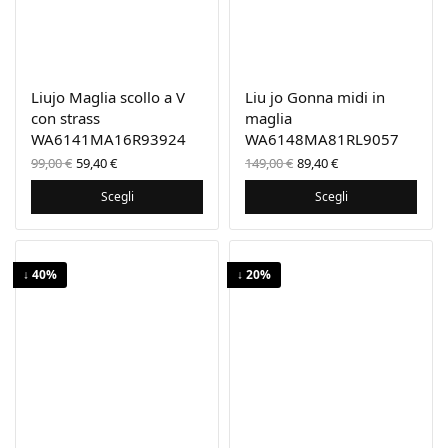
Liujo Maglia scollo a V
Liu jo Gonna midi in
con strass
maglia
WA6141MA16R93924
WA6148MA81RL9057
Il prezzo
Il
Il prezzo
Il
99,00
€
59,40
€
149,00
€
89,40
€
originale
prezzo
originale
prezzo
era:
attuale
era:
attuale
Scegli
Scegli
99,00 €.
è:
149,00 €.
è:
59,40 €.
89,40 €.
↓ 40%
↓ 20%