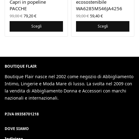
Capri in popeline
ecosostenibile
PACCHE
WA6285MS46JA4256
Il prezzo
Il
Il prezzo
Il
99,00
€
79,20
€
99,00
€
59,40
€
originale
prezzo
originale
prezzo
era:
attuale
era:
attuale
Scegli
Scegli
99,00 €.
è:
99,00 €.
è:
79,20 €.
59,40 €.
BOUTIQUE FLAIR
Boutique Flair nasce nel 2002 come negozio di Abbigliamento
Intimo, Lingerie e Moda Mare di lusso. La svolta nel 2009 con
la vendita di Abbigliamento Donna e Accessori con marchi
nazionali e internazionali.
P.IVA 09358701218
DOVE SIAMO
Indirizzo