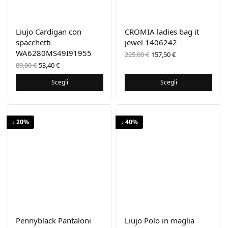
Liujo Cardigan con
CROMIA ladies bag it
spacchetti
jewel 1406242
WA6280MS49I91955
Il prezzo
Il prezzo
225,00
€
157,50
€
originale
attuale
Il prezzo
Il
89,00
€
53,40
€
era:
è:
originale
prezzo
225,00 €.
157,50 €.
era:
attuale
Scegli
Scegli
89,00 €.
è:
53,40 €.
↓ 20%
↓ 40%
Pennyblack Pantaloni
Liujo Polo in maglia