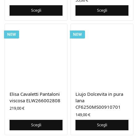
55,00
€
Scegli
Scegli
NEW
NEW
Elisa Cavaletti Pantaloni
Liujo Dolcevita in pura
viscosa ELW266002808
lana
CF6250MS00910701
219,00
€
149,00
€
Scegli
Scegli