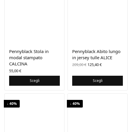
Pennyblack Stola in
Pennyblack Abito lungo
modal stampato
in jersey tulle ALICE
CALCINA
Il prezzo
Il prezzo
209,00
€
125,40
€
originale
attuale
55,00
€
era:
è:
209,00 €.
125,40 €.
Scegli
Scegli
↓ 40%
↓ 40%