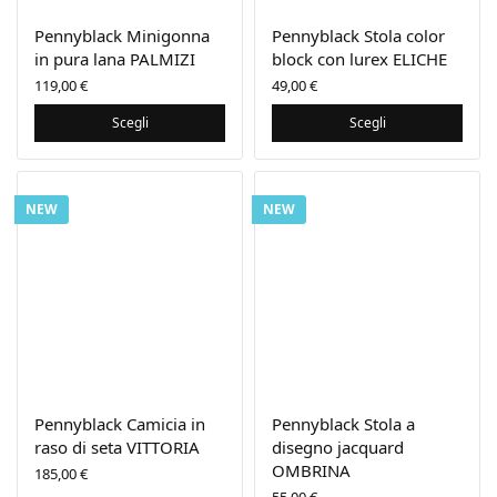
Pennyblack Minigonna
Pennyblack Stola color
in pura lana PALMIZI
block con lurex ELICHE
119,00
€
49,00
€
Scegli
Scegli
NEW
NEW
Pennyblack Camicia in
Pennyblack Stola a
raso di seta VITTORIA
disegno jacquard
OMBRINA
185,00
€