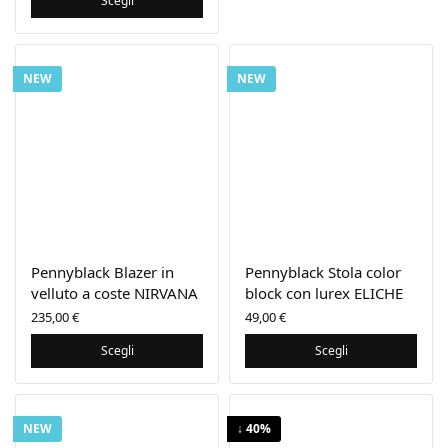
Scegli
NEW
NEW
Pennyblack Blazer in
Pennyblack Stola color
velluto a coste NIRVANA
block con lurex ELICHE
235,00
€
49,00
€
Scegli
Scegli
NEW
↓ 40%