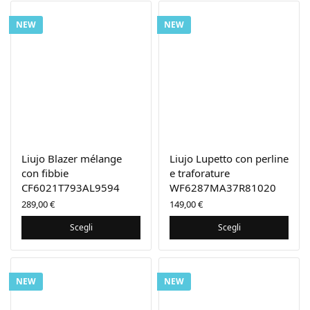
NEW
NEW
Liujo Blazer mélange
Liujo Lupetto con perline
con fibbie
e traforature
CF6021T793AL9594
WF6287MA37R81020
289,00
€
149,00
€
Scegli
Scegli
NEW
NEW