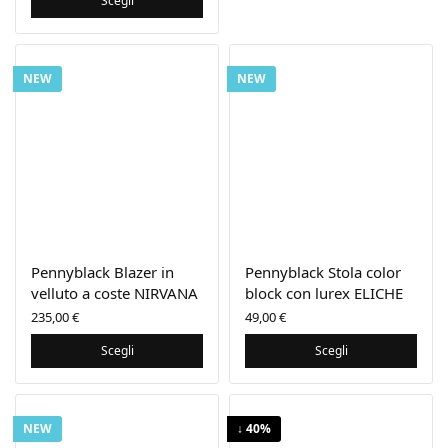
Scegli
NEW
NEW
Pennyblack Blazer in
Pennyblack Stola color
velluto a coste NIRVANA
block con lurex ELICHE
235,00
€
49,00
€
Scegli
Scegli
NEW
↓ 40%