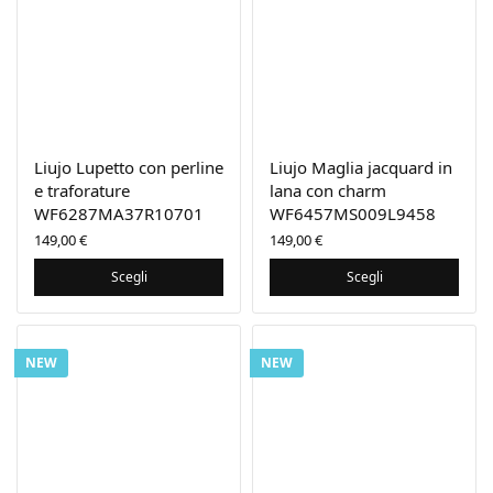
Liujo Lupetto con perline
Liujo Maglia jacquard in
e traforature
lana con charm
WF6287MA37R10701
WF6457MS009L9458
149,00
€
149,00
€
Scegli
Scegli
NEW
NEW