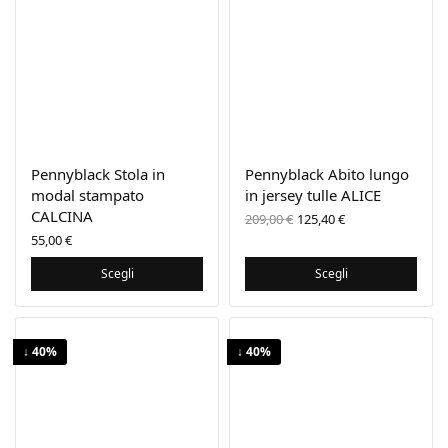
Pennyblack Stola in
Pennyblack Abito lungo
modal stampato
in jersey tulle ALICE
CALCINA
Il prezzo
Il prezzo
209,00
€
125,40
€
originale
attuale
55,00
€
era:
è:
209,00 €.
125,40 €.
Scegli
Scegli
↓ 40%
↓ 40%