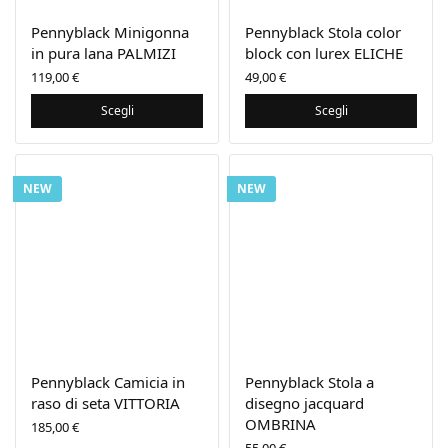
Pennyblack Minigonna
Pennyblack Stola color
in pura lana PALMIZI
block con lurex ELICHE
119,00
€
49,00
€
Scegli
Scegli
NEW
NEW
Pennyblack Camicia in
Pennyblack Stola a
raso di seta VITTORIA
disegno jacquard
OMBRINA
185,00
€