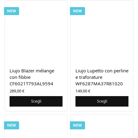
NEW
NEW
Liujo Blazer mélange
Liujo Lupetto con perline
con fibbie
e traforature
CF6021T793AL9594
WF6287MA37R81020
289,00
€
149,00
€
Scegli
Scegli
NEW
NEW