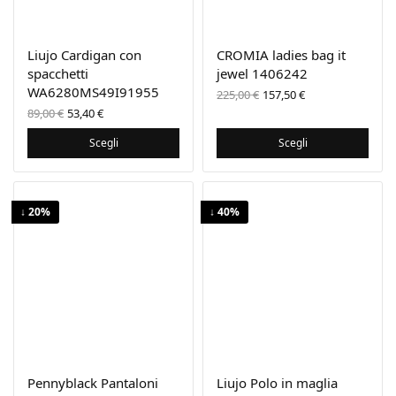
Liujo Cardigan con
CROMIA ladies bag it
spacchetti
jewel 1406242
WA6280MS49I91955
Il prezzo
Il prezzo
225,00
€
157,50
€
originale
attuale
Il prezzo
Il
89,00
€
53,40
€
era:
è:
originale
prezzo
225,00 €.
157,50 €.
era:
attuale
Scegli
Scegli
89,00 €.
è:
53,40 €.
↓ 20%
↓ 40%
Pennyblack Pantaloni
Liujo Polo in maglia