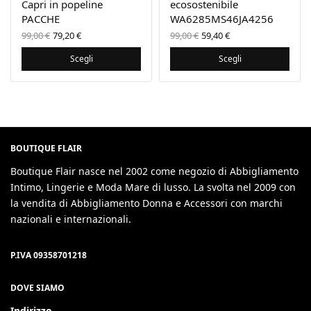
Capri in popeline
ecosostenibile
PACCHE
WA6285MS46JA4256
Il prezzo
Il
Il prezzo
Il
99,00
€
79,20
€
99,00
€
59,40
€
originale
prezzo
originale
prezzo
era:
attuale
era:
attuale
Scegli
Scegli
99,00 €.
è:
99,00 €.
è:
79,20 €.
59,40 €.
BOUTIQUE FLAIR
Boutique Flair nasce nel 2002 come negozio di Abbigliamento
Intimo, Lingerie e Moda Mare di lusso. La svolta nel 2009 con
la vendita di Abbigliamento Donna e Accessori con marchi
nazionali e internazionali.
P.IVA 09358701218
DOVE SIAMO
Indirizzo