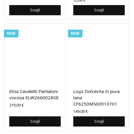
55,00
€
Scegli
Scegli
NEW
NEW
Elisa Cavaletti Pantaloni
Liujo Dolcevita in pura
viscosa ELW266002808
lana
CF6250MS00910701
219,00
€
149,00
€
Scegli
Scegli