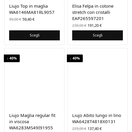
Liujo Top in maglia
Elisa Felpa in cotone
WA6146MA81RL9057
stretch con cristalli
Il prezzo
Il
EAP265597201
99,00
€
59,40
€
originale
prezzo
Il prezzo
Il prezzo
239,00
€
191,20
€
era:
attuale
originale
attuale
99,00 €.
è:
era:
è:
Scegli
Scegli
59,40 €.
239,00 €.
191,20 €.
↓ 40%
↓ 40%
Liujo Maglia regular fit
Liujo Abito lungo in lino
in viscosa
WA6428T4818X0131
WA6283MS49I91955
Il prezzo
Il prezzo
229,00
€
137,40
€