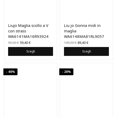
Liujo Maglia scollo a V
Liu jo Gonna midi in
con strass
maglia
WA6141MA16R93924
WA6148MA81RL9057
Il prezzo
Il
Il prezzo
Il
99,00
€
59,40
€
149,00
€
89,40
€
originale
prezzo
originale
prezzo
era:
attuale
era:
attuale
Scegli
Scegli
99,00 €.
è:
149,00 €.
è:
59,40 €.
89,40 €.
↓ 40%
↓ 20%