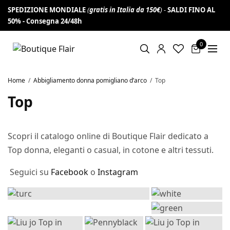
SPEDIZIONE MONDIALE
(
gratis in Italia da 150€
) -
SALDI FINO AL
Iscriviti alla newsletter per non perderti
VAI!
50% -
offerte e novità e ottieni 10% di sconto
Consegna 24/48h
0
Home
Abbigliamento donna pomigliano d’arco
Top
Top
Scopri il catalogo online di Boutique Flair dedicato a
Top donna, eleganti o casual, in cotone e altri tessuti.
Seguici su
Facebook
o
Instagram