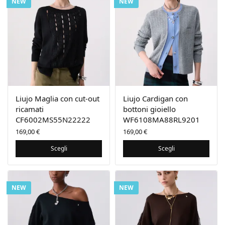
NEW
NEW
Liujo Maglia con cut-out
Liujo Cardigan con
ricamati
bottoni gioiello
CF6002MS55N22222
WF6108MA88RL9201
169,00
€
169,00
€
Scegli
Scegli
NEW
NEW