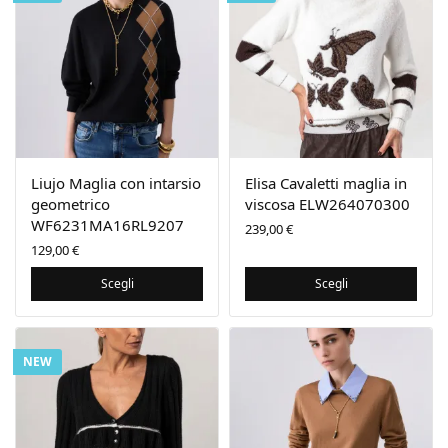
Liujo Maglia con intarsio
Elisa Cavaletti maglia in
geometrico
viscosa ELW264070300
WF6231MA16RL9207
239,00
€
129,00
€
Scegli
Scegli
NEW