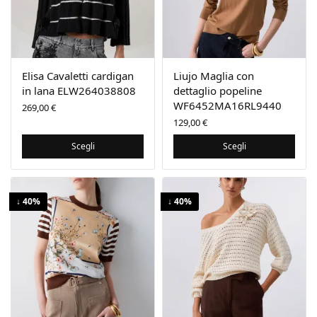
Elisa Cavaletti cardigan
Liujo Maglia con
in lana ELW264038808
dettaglio popeline
WF6452MA16RL9440
269,00
€
129,00
€
Scegli
Scegli
↓ 40%
↓ 40%