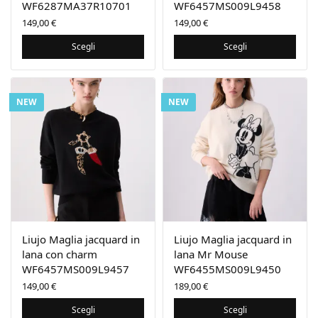
WF6287MA37R10701
WF6457MS009L9458
149,00
€
149,00
€
Scegli
Scegli
NEW
NEW
Liujo Maglia jacquard in
Liujo Maglia jacquard in
lana con charm
lana Mr Mouse
WF6457MS009L9457
WF6455MS009L9450
149,00
€
189,00
€
Scegli
Scegli