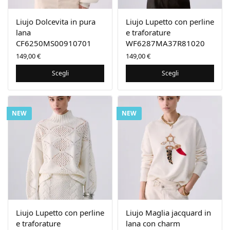
Liujo Dolcevita in pura
Liujo Lupetto con perline
lana
e traforature
CF6250MS00910701
WF6287MA37R81020
149,00
€
149,00
€
Scegli
Scegli
NEW
NEW
Liujo Lupetto con perline
Liujo Maglia jacquard in
e traforature
lana con charm