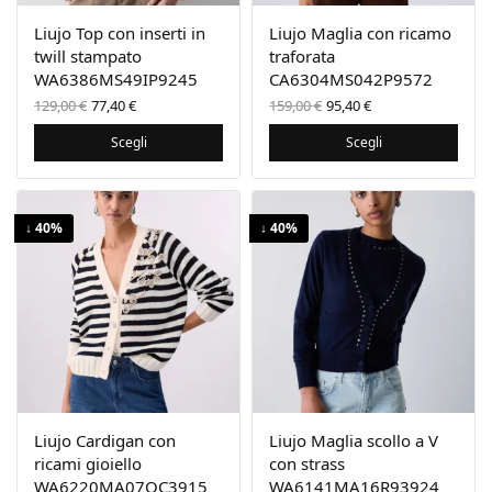
Liujo Top con inserti in
Liujo Maglia con ricamo
twill stampato
traforata
WA6386MS49IP9245
CA6304MS042P9572
Il prezzo
Il
Il prezzo
Il
129,00
€
77,40
€
159,00
€
95,40
€
originale
prezzo
originale
prezzo
era:
attuale
era:
attuale
Scegli
Scegli
129,00 €.
è:
159,00 €.
è:
77,40 €.
95,40 €.
↓ 40%
↓ 40%
Liujo Cardigan con
Liujo Maglia scollo a V
ricami gioiello
con strass
WA6220MA07QC3915
WA6141MA16R93924