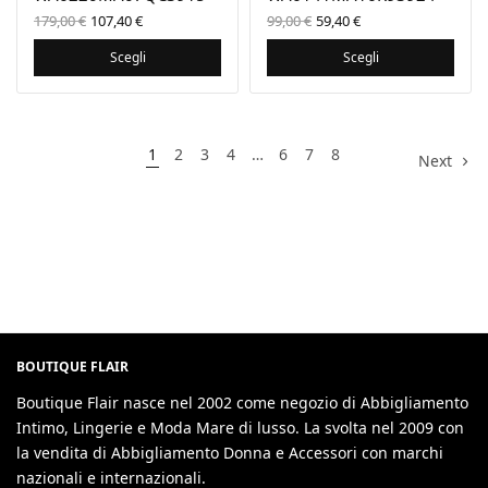
Il prezzo
Il prezzo
Il prezzo
Il
179,00
€
107,40
€
99,00
€
59,40
€
originale
attuale
originale
prezzo
era:
è:
era:
attuale
Scegli
Scegli
179,00 €.
107,40 €.
99,00 €.
è:
59,40 €.
1
2
3
4
…
6
7
8
Next
BOUTIQUE FLAIR
Boutique Flair nasce nel 2002 come negozio di Abbigliamento
Intimo, Lingerie e Moda Mare di lusso. La svolta nel 2009 con
la vendita di Abbigliamento Donna e Accessori con marchi
nazionali e internazionali.