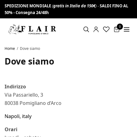
SPEDIZIONE MONDIALE
(
gratis in Italia da 150€
) -
SALDI FINO AL
Iscriviti alla newsletter per non perderti
VAI!
50% -
offerte e novità e ottieni 10% di sconto
Consegna 24/48h
0
Home
Dove siamo
Dove siamo
Indirizzo
Via Passariello, 3
80038 Pomigliano d’Arco
Napoli, italy
Orari