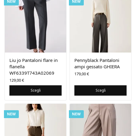
NEW
NEW
Liu jo Pantaloni flare in
Pennyblack Pantaloni
flanella
ampi gessato GHIERA
WF6339T743A02069
179,00
€
129,00
€
Scegli
Scegli
NEW
NEW