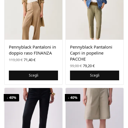
Pennyblack Pantaloni in
Pennyblack Pantaloni
doppio raso FINANZA
Capri in popeline
Il prezzo
Il
PACCHE
119,00
€
71,40
€
originale
prezzo
Il prezzo
Il
99,00
€
79,20
€
era:
attuale
originale
prezzo
119,00 €.
è:
era:
attuale
Scegli
Scegli
71,40 €.
99,00 €.
è:
79,20 €.
↓ 40%
↓ 40%