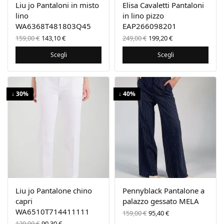
Liu jo Pantaloni in misto
Elisa Cavaletti Pantaloni
lino
in lino pizzo
WA6368T481803Q45
EAP266098201
Il prezzo
Il prezzo
Il prezzo
Il prezzo
159,00
€
143,10
€
249,00
€
199,20
€
originale
attuale
originale
attuale
era:
è:
era:
è:
Scegli
Scegli
159,00 €.
143,10 €.
249,00 €.
199,20 €.
↓ 30%
↓ 40%
Liu jo Pantalone chino
Pennyblack Pantalone a
capri
palazzo gessato MELA
WA6510T714411111
Il prezzo
Il
159,00
€
95,40
€
originale
prezzo
Il prezzo
Il
129,00
€
90,30
€