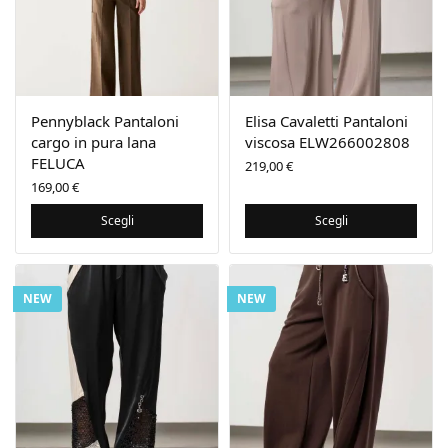
Pennyblack Pantaloni
Elisa Cavaletti Pantaloni
cargo in pura lana
viscosa ELW266002808
FELUCA
219,00
€
169,00
€
Scegli
Scegli
NEW
NEW