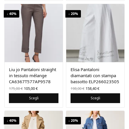
↓ 40%
↓ 20%
Liu jo Pantaloni straight
Elisa Pantaloni
in tessuto mélange
diamantati con stampa
CA6367T577AP9578
bassotto ELP266023505
Il prezzo
Il prezzo
Il prezzo
Il prezzo
175,00
€
105,00
€
198,00
€
158,40
€
originale
attuale
originale
attuale
era:
è:
era:
è:
Scegli
Scegli
175,00 €.
105,00 €.
198,00 €.
158,40 €.
↓ 40%
↓ 20%