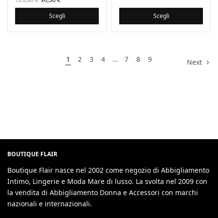
era:
attuale
originale
prezzo
159,00 €.
è:
era:
attuale
Scegli
Scegli
95,40 €.
129,00 €.
è:
90,30 €.
1
2
3
4
…
7
8
9
Next
BOUTIQUE FLAIR
Boutique Flair nasce nel 2002 come negozio di Abbigliamento
Intimo, Lingerie e Moda Mare di lusso. La svolta nel 2009 con
la vendita di Abbigliamento Donna e Accessori con marchi
nazionali e internazionali.