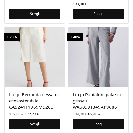
139,00
€
Scegli
Scegli
↓ 20%
↓ 40%
Liu jo Bermuda gessato
Liu jo Pantaloni palazzo
ecosostenibile
gessati
CA5241T1969M9263
WA6099T349AP9686
Il prezzo
Il prezzo
Il prezzo
Il
159,00
€
127,20
€
149,00
€
89,40
€
originale
attuale
originale
prezzo
era:
è:
era:
attuale
Scegli
Scegli
159,00 €.
127,20 €.
149,00 €.
è:
89,40 €.