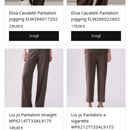
Elisa Cavaletti Pantaloni
Elisa Cavaletti Pantaloni
jogging ELW266017202
jogging ELW266022602
239,00
€
179,00
€
Scegli
Scegli
Liu jo Pantaloni straight
Liu jo Pantaloni a
WF6214T733AL9175
sigaretta
WF6212T733AL9175
149,00
€