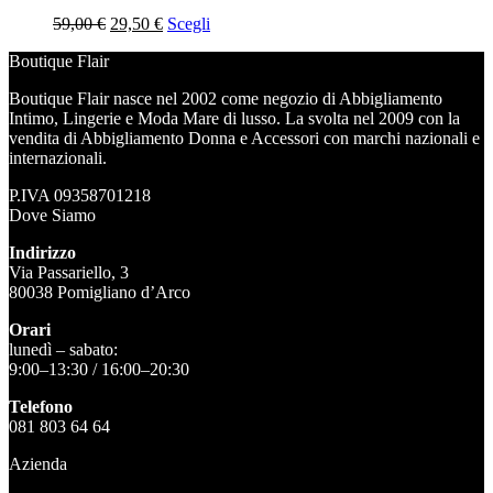
Il
Il
59,00
€
29,50
€
Scegli
prezzo
prezzo
Boutique Flair
originale
attuale
era:
è:
Boutique Flair nasce nel 2002 come negozio di Abbigliamento
59,00 €.
29,50 €.
Intimo, Lingerie e Moda Mare di lusso. La svolta nel 2009 con la
vendita di Abbigliamento Donna e Accessori con marchi nazionali e
internazionali.
P.IVA 09358701218
Dove Siamo
Indirizzo
Via Passariello, 3
80038 Pomigliano d’Arco
Orari
lunedì – sabato:
9:00–13:30 / 16:00–20:30
Telefono
081 803 64 64
Azienda