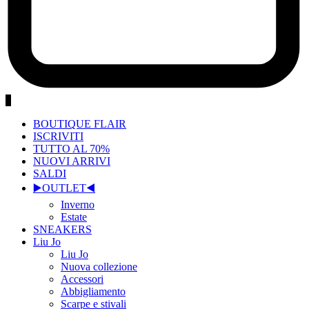
0
BOUTIQUE FLAIR
ISCRIVITI
TUTTO AL 70%
NUOVI ARRIVI
SALDI
▶️OUTLET◀️
Inverno
Estate
SNEAKERS
Liu Jo
Liu Jo
Nuova collezione
Accessori
Abbigliamento
Scarpe e stivali