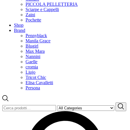
PICCOLA PELLETTERIA
Sciarpe e Cappelli
Zaini
Pochette
Shop
Brand
Pennyblack
Manila Grace
Blugirl
Max Mara
Nannini
Gaelle
cromia
Liujo
Tricot Chic
Elisa Cavalletti
Persona
Cerca: