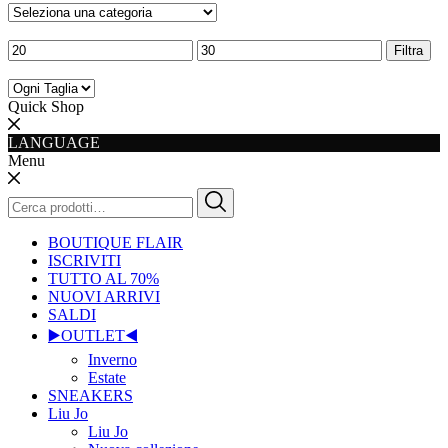
Prezzo
Prezzo
Prezzo
Filtra
Min
Max
Taglia
Quick Shop
LANGUAGE
Menu
Cerca:
BOUTIQUE FLAIR
ISCRIVITI
TUTTO AL 70%
NUOVI ARRIVI
SALDI
▶️OUTLET◀️
Inverno
Estate
SNEAKERS
Liu Jo
Liu Jo