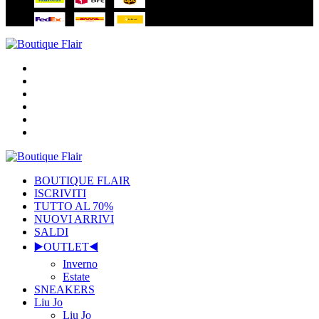
BOUTIQUE FLAIR
ISCRIVITI
TUTTO AL 70%
NUOVI ARRIVI
SALDI
▶️OUTLET◀️
Inverno
Estate
SNEAKERS
Liu Jo
Liu Jo