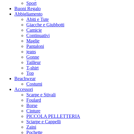
Sport
Buoni Regalo
Abbigliamento
Abiti e Tute
Giacche e Giubbotti
Camicie
Continuativi
Maglie
Pantaloni
jeans
Gonne
Tailleur
T-shirt
Top
Beachwear
Costumi
Accessori
Scarpe e Stivali
Foulard
Borse
Cinture
PICCOLA PELLETTERIA
Sciarpe e Cappelli
Zaini
Pochette