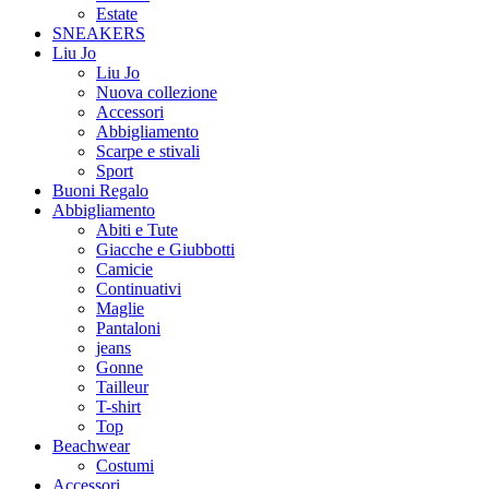
Estate
SNEAKERS
Liu Jo
Liu Jo
Nuova collezione
Accessori
Abbigliamento
Scarpe e stivali
Sport
Buoni Regalo
Abbigliamento
Abiti e Tute
Giacche e Giubbotti
Camicie
Continuativi
Maglie
Pantaloni
jeans
Gonne
Tailleur
T-shirt
Top
Beachwear
Costumi
Accessori