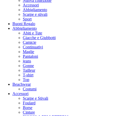
Nuova collezione
Accessori
Abbigliamento
Scarpe e stivali
Sport
Buoni Regalo
Abbigliamento
Abiti e Tute
Giacche e Giubbotti
Camicie
Continuativi
Maglie
Pantaloni
jeans
Gonne
Tailleur
T-shirt
Top
Beachwear
Costumi
Accessori
Scarpe e Stivali
Foulard
Borse
Cinture