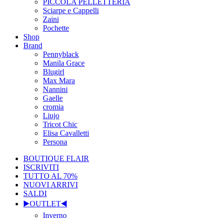
PICCOLA PELLETTERIA
Sciarpe e Cappelli
Zaini
Pochette
Shop
Brand
Pennyblack
Manila Grace
Blugirl
Max Mara
Nannini
Gaelle
cromia
Liujo
Tricot Chic
Elisa Cavalletti
Persona
BOUTIQUE FLAIR
ISCRIVITI
TUTTO AL 70%
NUOVI ARRIVI
SALDI
▶️OUTLET◀️
Inverno