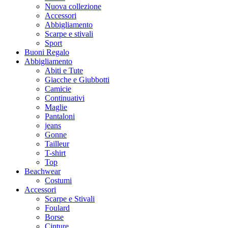
Nuova collezione
Accessori
Abbigliamento
Scarpe e stivali
Sport
Buoni Regalo
Abbigliamento
Abiti e Tute
Giacche e Giubbotti
Camicie
Continuativi
Maglie
Pantaloni
jeans
Gonne
Tailleur
T-shirt
Top
Beachwear
Costumi
Accessori
Scarpe e Stivali
Foulard
Borse
Cinture