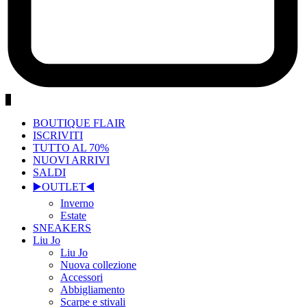
0
BOUTIQUE FLAIR
ISCRIVITI
TUTTO AL 70%
NUOVI ARRIVI
SALDI
▶️OUTLET◀️
Inverno
Estate
SNEAKERS
Liu Jo
Liu Jo
Nuova collezione
Accessori
Abbigliamento
Scarpe e stivali