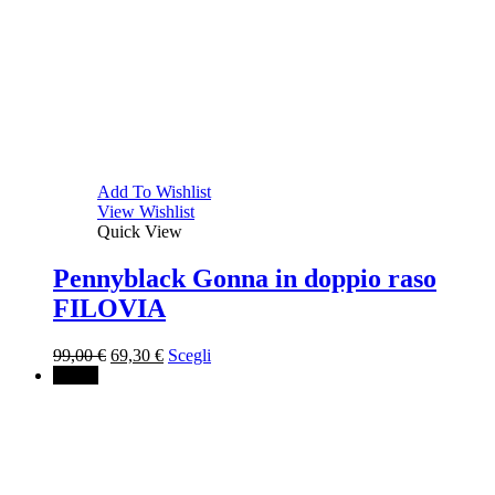
Add To Wishlist
View Wishlist
Quick View
Pennyblack Gonna in doppio raso
FILOVIA
Il
Il
99,00
€
69,30
€
Scegli
prezzo
prezzo
↓ 30%
originale
attuale
era:
è:
99,00 €.
69,30 €.