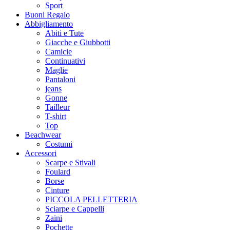
Sport
Buoni Regalo
Abbigliamento
Abiti e Tute
Giacche e Giubbotti
Camicie
Continuativi
Maglie
Pantaloni
jeans
Gonne
Tailleur
T-shirt
Top
Beachwear
Costumi
Accessori
Scarpe e Stivali
Foulard
Borse
Cinture
PICCOLA PELLETTERIA
Sciarpe e Cappelli
Zaini
Pochette