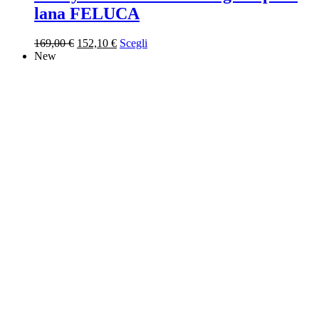
lana FELUCA
Il
Il
169,00
€
152,10
€
Scegli
prezzo
prezzo
New
originale
attuale
era:
è:
169,00 €.
152,10 €.