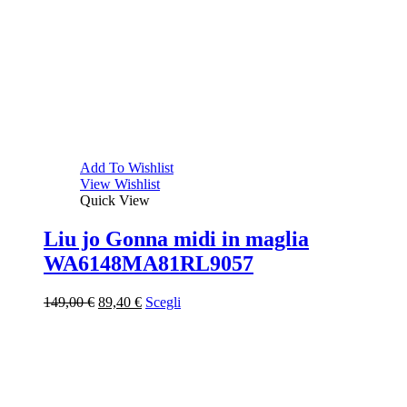
Add To Wishlist
View Wishlist
Quick View
Liu jo Gonna midi in maglia
WA6148MA81RL9057
Il
Il
149,00
€
89,40
€
Scegli
prezzo
prezzo
originale
attuale
era:
è:
149,00 €.
89,40 €.