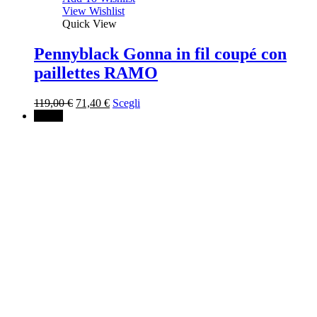
View Wishlist
Quick View
Pennyblack Gonna in fil coupé con
paillettes RAMO
Il
Il
119,00
€
71,40
€
Scegli
prezzo
prezzo
↓ 40%
originale
attuale
era:
è:
119,00 €.
71,40 €.