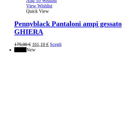
Add To Wishlist
View Wishlist
Quick View
Pennyblack Pantaloni ampi gessato
GHIERA
Il
Il
179,00
€
161,10
€
Scegli
prezzo
prezzo
↓ 10%
New
originale
attuale
era:
è:
179,00 €.
161,10 €.