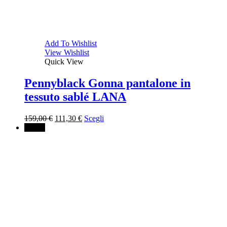
Add To Wishlist
View Wishlist
Quick View
Pennyblack Gonna pantalone in
tessuto sablé LANA
Il
Il
159,00
€
111,30
€
Scegli
prezzo
prezzo
↓ 40%
originale
attuale
era:
è:
159,00 €.
111,30 €.