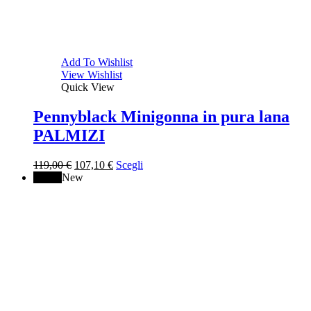
Add To Wishlist
View Wishlist
Quick View
Pennyblack Minigonna in pura lana
PALMIZI
Il
Il
119,00
€
107,10
€
Scegli
prezzo
prezzo
↓ 10%
New
originale
attuale
era:
è:
119,00 €.
107,10 €.