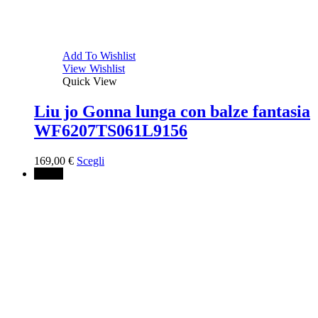
Add To Wishlist
View Wishlist
Quick View
Liu jo Gonna lunga con balze fantasia
WF6207TS061L9156
169,00
€
Scegli
↓ 40%