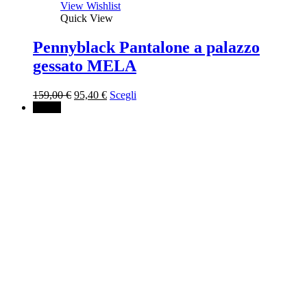
View Wishlist
Quick View
Pennyblack Pantalone a palazzo
gessato MELA
Il
Il
159,00
€
95,40
€
Scegli
prezzo
prezzo
↓ 40%
originale
attuale
era:
è:
159,00 €.
95,40 €.