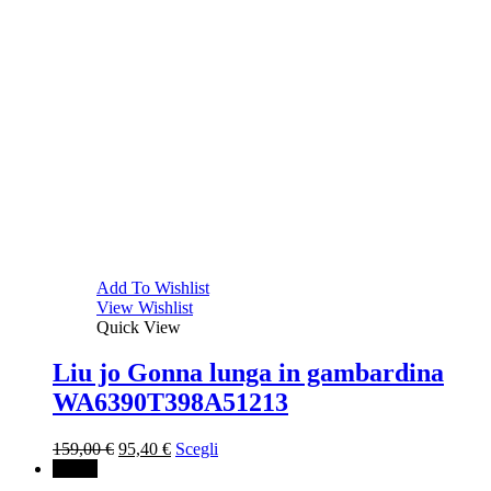
Add To Wishlist
View Wishlist
Quick View
Liu jo Gonna lunga in gambardina
WA6390T398A51213
Il
Il
159,00
€
95,40
€
Scegli
prezzo
prezzo
↓ 30%
originale
attuale