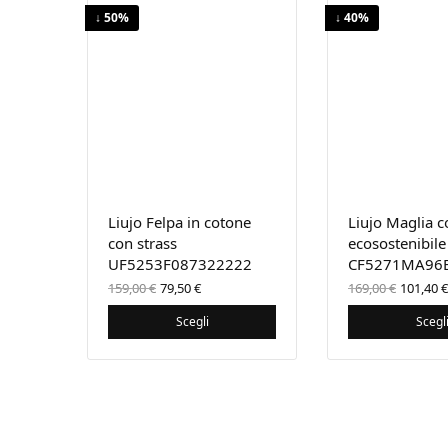
↓ 50%
↓ 40%
Liujo Felpa in cotone
Liujo Maglia c
con strass
ecosostenibile
UF5253F087322222
CF5271MA96
Il prezzo
Il
Il pre
159,00
€
79,50
€
169,00
€
101,40
€
originale
prezzo
origin
era:
attuale
era:
Scegli
Scegl
159,00 €.
è:
169,00
79,50 €.