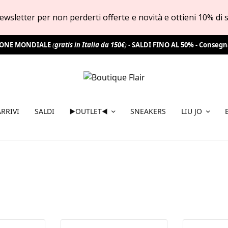
a newsletter per non perderti offerte e novità e ottieni 10% di
IONE MONDIALE
(
gratis in Italia da 150€
) -
SALDI FINO AL 50% -
Consegn
RRIVI
SALDI
▶️OUTLET◀️
SNEAKERS
LIU JO