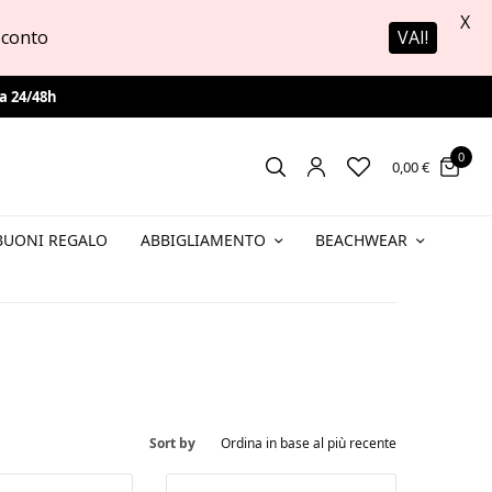
X
 sconto
VAI!
a 24/48h
0
0,00
€
BUONI REGALO
ABBIGLIAMENTO
BEACHWEAR
Sort by