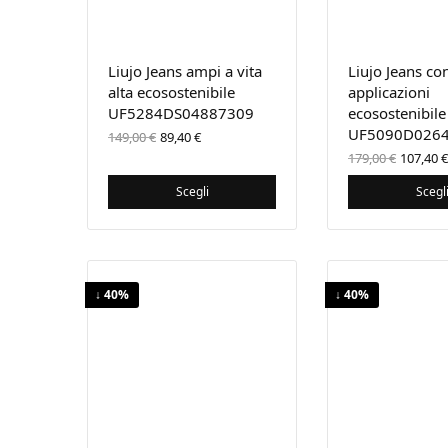
Liujo Jeans ampi a vita
Liujo Jeans co
alta ecosostenibile
applicazioni
UF5284DS04887309
ecosostenibile
Il prezzo
Il
UF5090D026
149,00
€
89,40
€
originale
prezzo
Il pre
179,00
€
107,40
€
era:
attuale
origin
149,00 €.
è:
era:
Scegli
Scegl
89,40 €.
179,00
↓ 40%
↓ 40%