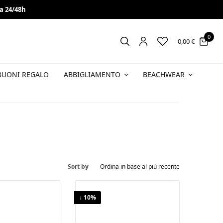
a 24/48h
 sconto
VAI!
0
0,00
€
BUONI REGALO
ABBIGLIAMENTO
BEACHWEAR
Sort by
↓ 10%