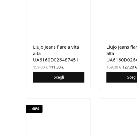
Liujo Jeans flare a vita
Liujo Jeans flar
alta
alta
UA6160D026487451
UA6160D026
Il prezzo
Il prezzo
Il pre
159,00
€
111,30
€
159,00
€
127,20
€
originale
attuale
origin
era:
è:
era:
Scegli
Scegl
159,00 €.
111,30 €.
159,00
↓ 40%