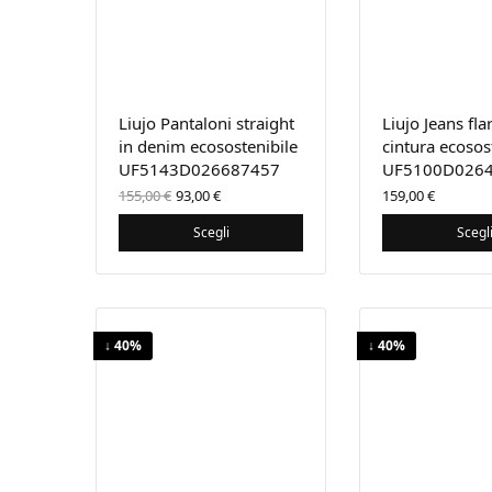
Liujo Pantaloni straight
Liujo Jeans fla
in denim ecosostenibile
cintura ecosos
UF5143D026687457
UF5100D026
Il prezzo
Il
155,00
€
93,00
€
159,00
€
originale
prezzo
era:
attuale
Scegli
Scegl
155,00 €.
è:
93,00 €.
↓ 40%
↓ 40%