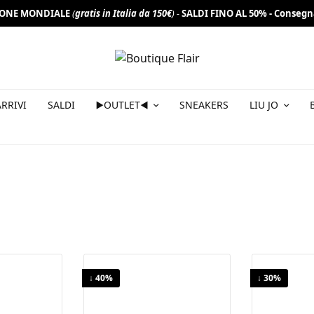
IONE MONDIALE
(
gratis in Italia da 150€
) -
SALDI FINO AL 50% -
Consegn
a newsletter per non perderti offerte e novità e ottieni 10% di
RRIVI
SALDI
▶️OUTLET◀️
SNEAKERS
LIU JO
↓ 40%
↓ 30%