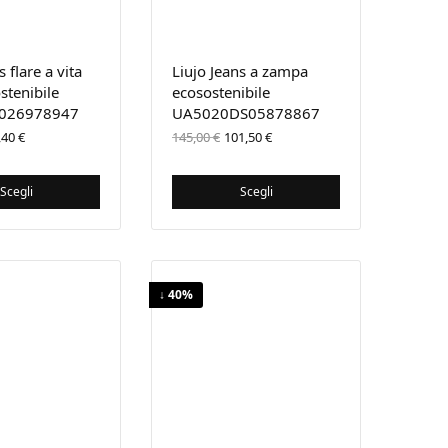
s flare a vita
Liujo Jeans a zampa
stenibile
ecosostenibile
026978947
UA5020DS05878867
 prezzo
Il
Il prezzo
Il prezzo
,40
€
145,00
€
101,50
€
iginale
prezzo
originale
attuale
a:
attuale
era:
è:
9,00 €.
è:
145,00 €.
101,50 €.
Scegli
Scegli
83,40 €.
↓ 40%