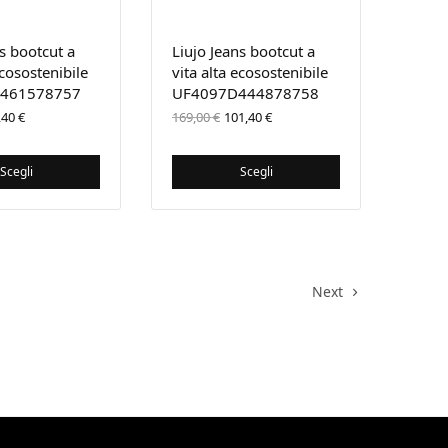
ns bootcut a
Liujo Jeans bootcut a
ecosostenibile
vita alta ecosostenibile
461578757
UF4097D444878758
 prezzo
Il
Il prezzo
Il prezzo
,40
€
169,00
€
101,40
€
iginale
prezzo
originale
attuale
a:
attuale
era:
è:
9,00 €.
è:
169,00 €.
101,40 €.
Scegli
Scegli
89,40 €.
Next