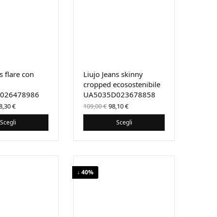
s flare con
Liujo Jeans skinny
cropped ecosostenibile
026478986
UA5035D023678858
 prezzo
Il prezzo
Il prezzo
Il
8,30
€
109,00
€
98,10
€
iginale
attuale
originale
prezzo
a:
è:
era:
attuale
Scegli
Scegli
9,00 €.
118,30 €.
109,00 €.
è:
98,10 €.
↓ 40%