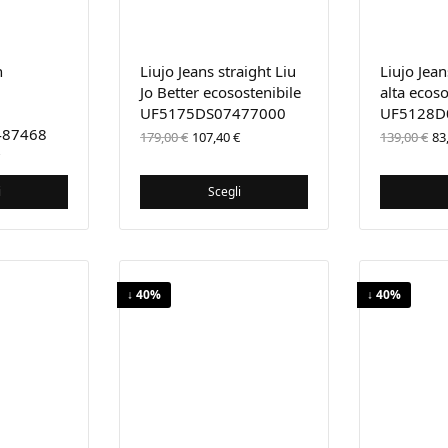
n
Liujo Jeans straight Liu
Liujo Jean
Jo Better ecosostenibile
alta ecoso
UF5175DS07477000
UF5128D
487468
Il prezzo
Il prezzo
Il
179,00
€
107,40
€
139,00
€
83
originale
attuale
or
zzo
Il prezzo
era:
è:
er
ale
attuale
179,00 €.
107,40 €.
13
è:
i
Scegli
 €.
107,40 €.
↓ 40%
↓ 40%