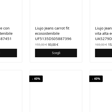
re con
Liujo Jeans carrot fit
Liujo Jean
tenibile
ecosostenibile
vita alta 
487451
UF5135DS05887396
UA5279D
Il prezzo
Il
Il
155,00
€
93,00
€
169,00
€
15
originale
prezzo
or
era:
attuale
er
i
Scegli
155,00 €.
è:
16
93,00 €.
↓ 40%
↓ 40%