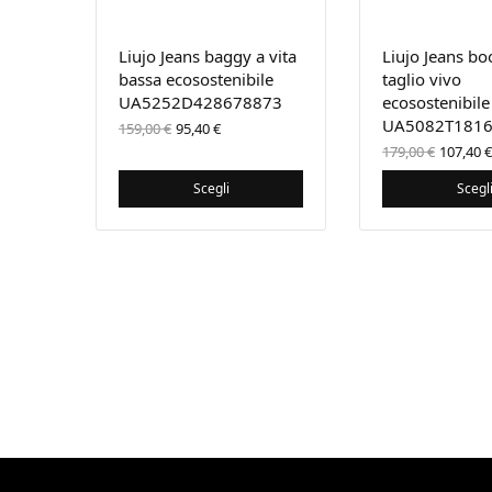
Liujo Jeans baggy a vita
Liujo Jeans bo
bassa ecosostenibile
taglio vivo
UA5252D428678873
ecosostenibile
Il prezzo
Il
UA5082T181
159,00
€
95,40
€
originale
prezzo
Il pre
179,00
€
107,40
€
era:
attuale
origin
159,00 €.
è:
era:
Scegli
Scegl
95,40 €.
179,00