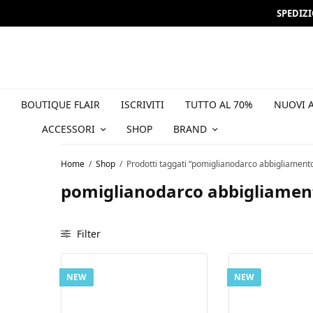
SPEDIZ
Iscriviti all
BOUTIQUE FLAIR
ISCRIVITI
TUTTO AL 70%
NUOVI A
ACCESSORI
SHOP
BRAND
Home
/
Shop
/
Prodotti taggati “pomiglianodarco abbigliament
pomiglianodarco abbigliame
Filter
NEW
NEW