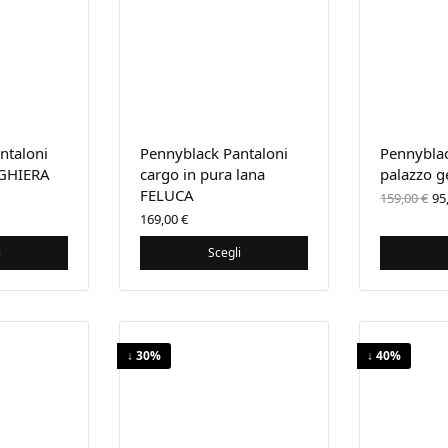
ntaloni
Pennyblack Pantaloni
Pennyblac
 GHIERA
cargo in pura lana
palazzo 
FELUCA
Il
159,00
€
95
or
169,00
€
er
15
i
Scegli
↓ 30%
↓ 40%