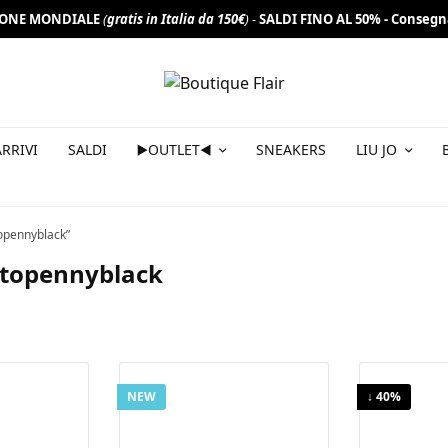
IONE MONDIALE
(
gratis in Italia da 150€
) -
SALDI FINO AL 50% -
Consegn
a newsletter per non perderti offerte e novità e ottieni 10% di
RRIVI
SALDI
▶️OUTLET◀️
SNEAKERS
LIU JO
opennyblack”
ntopennyblack
NEW
↓ 40%