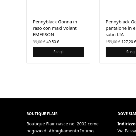
Pennyblack Gonna in
Pennyblack G
raso con maxi volant
pantalone in 
EMERSON
satin LIA
Il prezzo
Il
Il pre
99,00
€
49,50
€
159,00
€
127,20
€
originale
prezzo
origin
era:
attuale
era:
Scegli
Scegl
99,00 €.
è:
159,00
49,50 €.
BOUTIQUE FLAIR
DOVE SI
Boutique Flair nasce nel 2002 come
Indirizzo
negozio di Abbigliamento Intimo,
Via Passa