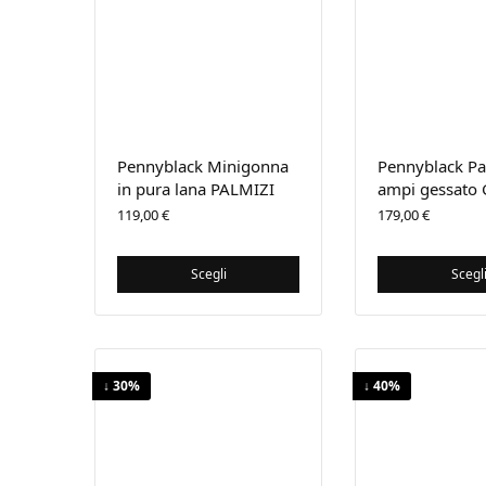
Pennyblack Minigonna
Pennyblack Pa
in pura lana PALMIZI
ampi gessato
119,00
€
179,00
€
Scegli
Scegl
↓ 30%
↓ 40%