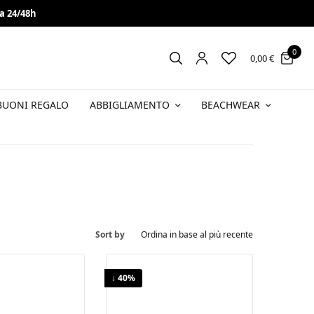
a 24/48h
 sconto
VAI!
0
0,00
€
BUONI REGALO
ABBIGLIAMENTO
BEACHWEAR
Sort by
↓ 40%