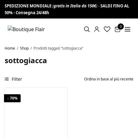
SPEDIZIONE MONDIALE
(
gratis in Italia da 150€
) -
SALDI FINO AL
Iscriviti alla newsletter per non perderti
VAI!
50% -
offerte e novità e ottieni 10% di sconto
Consegna 24/48h
0
Home
/
Shop
/
Prodotti taggati “sottogiacca”
sottogiacca
Filter
↓ 70%