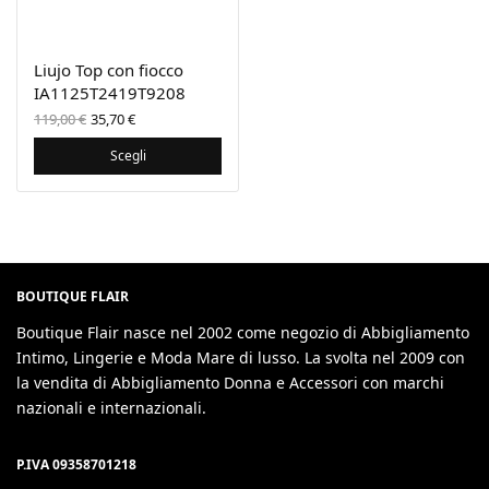
Liujo Top con fiocco
IA1125T2419T9208
Il prezzo
Il
119,00
€
35,70
€
originale
prezzo
era:
attuale
Scegli
119,00 €.
è:
35,70 €.
BOUTIQUE FLAIR
Boutique Flair nasce nel 2002 come negozio di Abbigliamento
Intimo, Lingerie e Moda Mare di lusso. La svolta nel 2009 con
la vendita di Abbigliamento Donna e Accessori con marchi
nazionali e internazionali.
P.IVA 09358701218