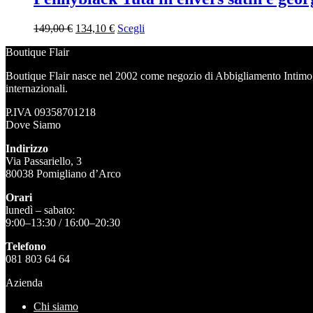
Il
Il
149,00
€
134,10
€
Scegli
prezzo
prezzo
Boutique Flair
originale
attuale
era:
è:
Boutique Flair nasce nel 2002 come negozio di Abbigliamento Intimo,
149,00 €.
134,10 €.
internazionali.
P.IVA 09358701218
Dove Siamo
Indirizzo
Via Passariello, 3
80038 Pomigliano d’Arco
Orari
lunedì – sabato:
9:00–13:30 / 16:00–20:30
Telefono
081 803 64 64
Azienda
Chi siamo