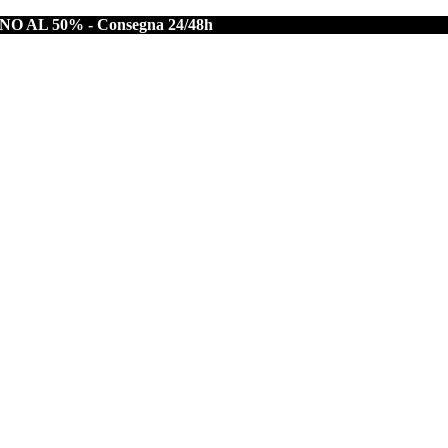
NO AL 50% -
Consegna 24/48h
newsletter per non perderti offerte e novità e ottieni 10% di s