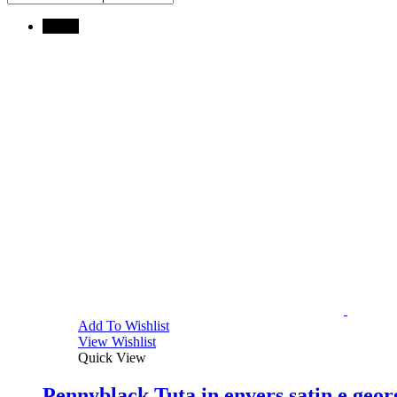
↓ 10%
Add To Wishlist
View Wishlist
Quick View
Pennyblack Tuta in envers satin e ge