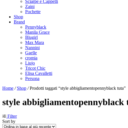
Sciarpe e Cappelli
Zaini
Pochette
Shop
Brand
Pennyblack
Manila Grace
Blugirl
Max Mara
Nannini
Gaelle
cromia
Liujo
Tricot Chic
Elisa Cavalletti
Persona
Home
/
Shop
/
Prodotti taggati “style abbigliamentopennyblack tuta”
style abbigliamentopennyblack 
Filter
Sort by