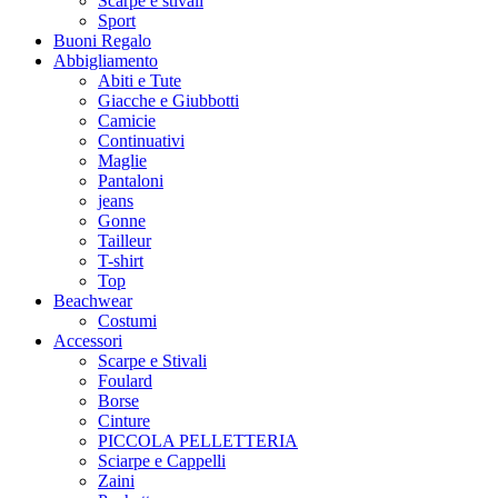
Scarpe e stivali
Sport
Buoni Regalo
Abbigliamento
Abiti e Tute
Giacche e Giubbotti
Camicie
Continuativi
Maglie
Pantaloni
jeans
Gonne
Tailleur
T-shirt
Top
Beachwear
Costumi
Accessori
Scarpe e Stivali
Foulard
Borse
Cinture
PICCOLA PELLETTERIA
Sciarpe e Cappelli
Zaini