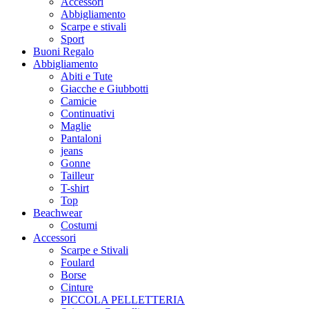
Accessori
Abbigliamento
Scarpe e stivali
Sport
Buoni Regalo
Abbigliamento
Abiti e Tute
Giacche e Giubbotti
Camicie
Continuativi
Maglie
Pantaloni
jeans
Gonne
Tailleur
T-shirt
Top
Beachwear
Costumi
Accessori
Scarpe e Stivali
Foulard
Borse
Cinture
PICCOLA PELLETTERIA