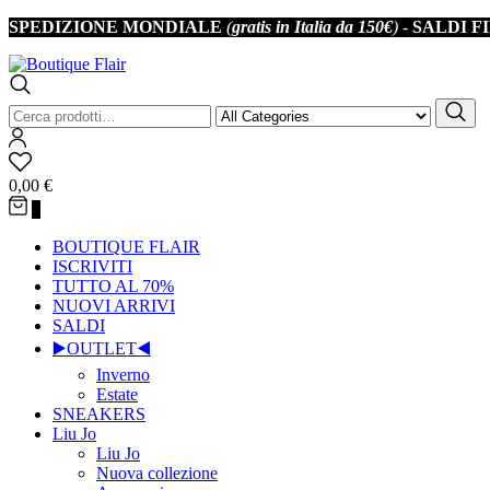
SPEDIZIONE MONDIALE
(
gratis in Italia da 150€
) -
SALDI FI
Iscriviti alla 
Cerca:
0,00
€
0
BOUTIQUE FLAIR
ISCRIVITI
TUTTO AL 70%
NUOVI ARRIVI
SALDI
▶️OUTLET◀️
Inverno
Estate
SNEAKERS
Liu Jo
Liu Jo
Nuova collezione