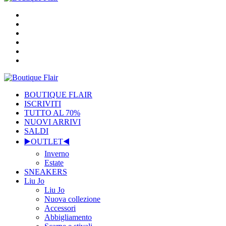
BOUTIQUE FLAIR
ISCRIVITI
TUTTO AL 70%
NUOVI ARRIVI
SALDI
▶️OUTLET◀️
Inverno
Estate
SNEAKERS
Liu Jo
Liu Jo
Nuova collezione
Accessori
Abbigliamento