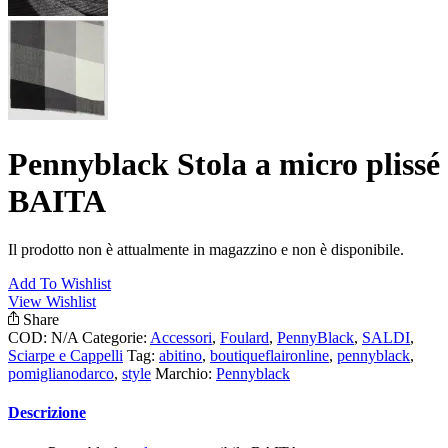
Pennyblack Stola a micro plissé
BAITA
Il prodotto non è attualmente in magazzino e non è disponibile.
Add To Wishlist
View Wishlist
Share
COD:
N/A
Categorie:
Accessori
,
Foulard
,
PennyBlack
,
SALDI
,
Sciarpe e Cappelli
Tag:
abitino
,
boutiqueflaironline
,
pennyblack
,
pomiglianodarco
,
style
Marchio:
Pennyblack
Descrizione