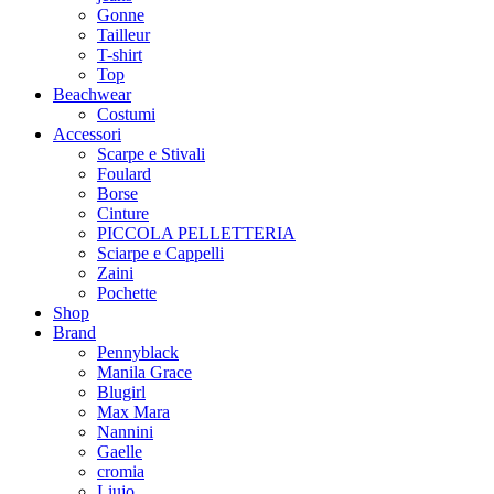
Gonne
Tailleur
T-shirt
Top
Beachwear
Costumi
Accessori
Scarpe e Stivali
Foulard
Borse
Cinture
PICCOLA PELLETTERIA
Sciarpe e Cappelli
Zaini
Pochette
Shop
Brand
Pennyblack
Manila Grace
Blugirl
Max Mara
Nannini
Gaelle
cromia
Liujo