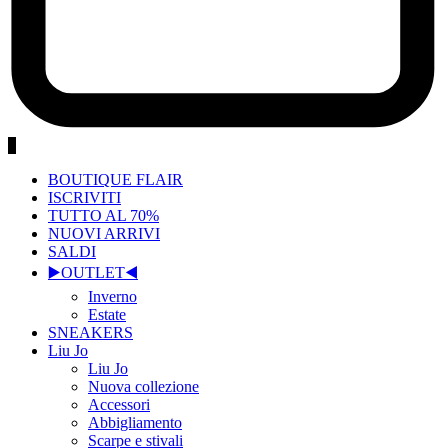
0
BOUTIQUE FLAIR
ISCRIVITI
TUTTO AL 70%
NUOVI ARRIVI
SALDI
▶️OUTLET◀️
Inverno
Estate
SNEAKERS
Liu Jo
Liu Jo
Nuova collezione
Accessori
Abbigliamento
Scarpe e stivali