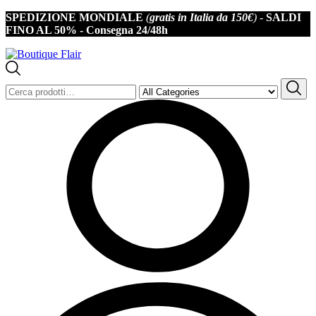
Iscriviti alla newsletter per non perderti offerte e novità 
SPEDIZIONE MONDIALE
(
gratis in Italia da 150€
) -
SALDI
10% di sconto
FINO AL 50% -
Consegna 24/48h
Cerca: