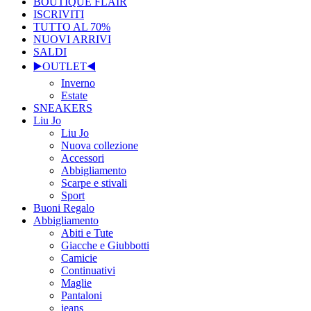
BOUTIQUE FLAIR
ISCRIVITI
TUTTO AL 70%
NUOVI ARRIVI
SALDI
▶️OUTLET◀️
Inverno
Estate
SNEAKERS
Liu Jo
Liu Jo
Nuova collezione
Accessori
Abbigliamento
Scarpe e stivali
Sport
Buoni Regalo
Abbigliamento
Abiti e Tute
Giacche e Giubbotti
Camicie
Continuativi
Maglie
Pantaloni
jeans