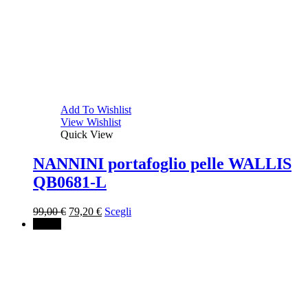
Add To Wishlist
View Wishlist
Quick View
NANNINI portafoglio pelle WALLIS
QB0681-L
Il
Il
99,00
€
79,20
€
Scegli
prezzo
prezzo
↓ 20%
originale
attuale
era:
è:
99,00 €.
79,20 €.