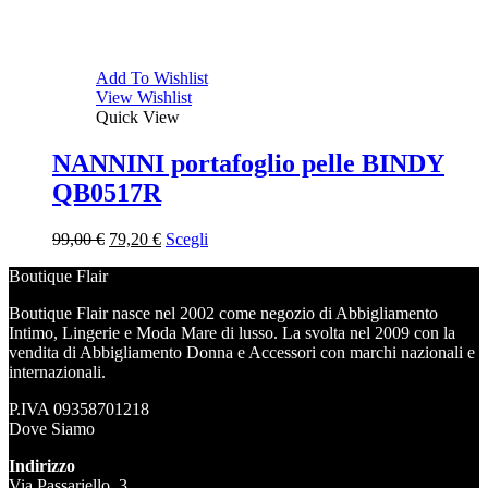
Add To Wishlist
View Wishlist
Quick View
NANNINI portafoglio pelle BINDY
QB0517R
Il
Il
99,00
€
79,20
€
Scegli
prezzo
prezzo
Boutique Flair
originale
attuale
era:
è:
Boutique Flair nasce nel 2002 come negozio di Abbigliamento
99,00 €.
79,20 €.
Intimo, Lingerie e Moda Mare di lusso. La svolta nel 2009 con la
vendita di Abbigliamento Donna e Accessori con marchi nazionali e
internazionali.
P.IVA 09358701218
Dove Siamo
Indirizzo
Via Passariello, 3