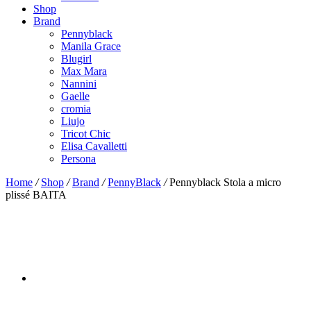
Shop
Brand
Pennyblack
Manila Grace
Blugirl
Max Mara
Nannini
Gaelle
cromia
Liujo
Tricot Chic
Elisa Cavalletti
Persona
Home
/
Shop
/
Brand
/
PennyBlack
/
Pennyblack Stola a micro
plissé BAITA