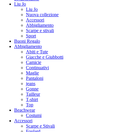
Liu Jo
Liu Jo
Nuova collezione
Accessori
Abbigliamento
Scarpe e stivali
Sport
Buoni Regalo
Abbigliamento
Abiti e Tute
Giacche e Giubbotti
Camicie
Continuativi
Maglie
Pantaloni
jeans
Gonne
Tailleur
T-shirt
Top
Beachwear
Costumi
Accessori
Scarpe e Stivali
Foulard