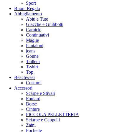
Sport
Buoni Regalo
Abbigliamento
Abiti e Tute
Giacche e Giubbotti
Camicie
Continuativi
Maglie
Pantaloni
jeans
Gonne
Tailleur
T-shirt
Top
Beachwear
Costumi
Accessori
Scarpe e Stivali
Foulard
Borse
Cinture
PICCOLA PELLETTERIA
Sciarpe e Cappelli
Zaini
Pochette