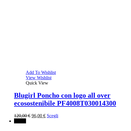
Add To Wishlist
View Wishlist
Quick View
Blugirl Poncho con logo all over
ecosostenibile PF4008T030014300
Il
Il
120,00
€
96,00
€
Scegli
prezzo
prezzo
↓ 20%
originale
attuale