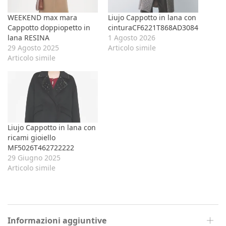
WEEKEND max mara
Liujo Cappotto in lana con
Cappotto doppiopetto in
cinturaCF6221T868AD3084
lana RESINA
1 Agosto 2026
29 Agosto 2025
Articolo simile
Articolo simile
Liujo Cappotto in lana con
ricami gioiello
MF5026T462722222
29 Giugno 2025
Articolo simile
Informazioni aggiuntive