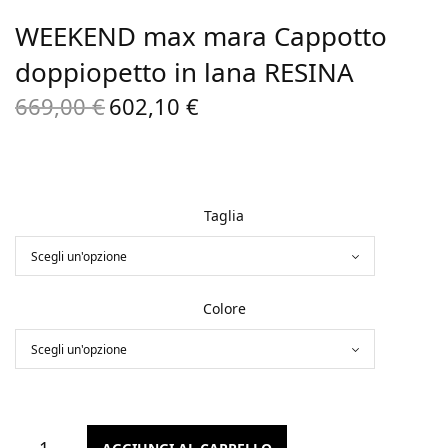
WEEKEND max mara Cappotto
doppiopetto in lana RESINA
669,00
€
602,10
€
Il prezzo
Il prezzo
originale
attuale
era:
è:
669,00 €.
602,10 €.
Taglia
Colore