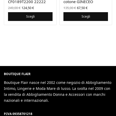
CF0189T2200 22222
cotone GINECEO
Il prezzo
Il prezzo
Il prezzo
Il
249,00
€
124,50
€
135,00
€
67,50
€
originale
attuale
originale
prezzo
era:
è:
era:
attuale
Scegli
Scegli
249,00 €.
124,50 €.
135,00 €.
è:
67,50 €.
BOUTIQUE FLAIR
Boutique Flair nasce nel 2002 come negozio di Abbigliamento
Intimo, Lingerie e Moda Mare di lusso. La svolta nel 2009 con
la vendita di Abbigliamento Donna e Accessori con marchi
nazionali e internazionali.
P.IVA 09358701218