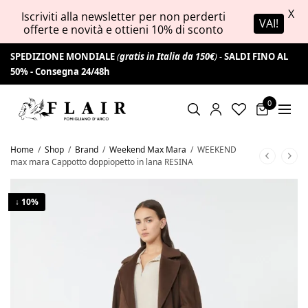
X
Iscriviti alla newsletter per non perderti
VAI!
offerte e novità e ottieni 10% di sconto
SPEDIZIONE MONDIALE
(
gratis in Italia da 150€
) -
SALDI FINO AL
50% -
Consegna 24/48h
0
Home
/
Shop
/
Brand
/
Weekend Max Mara
/
WEEKEND
max mara Cappotto doppiopetto in lana RESINA
↓ 10%