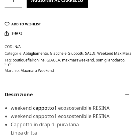
AGGIUNGI AL CARRELLO
ADD TO WISHLIST
SHARE
COD:
N/A
Categorie:
Abbigliamento
,
Giacche e Giubbotti
,
SALDI
,
Weekend Max Mara
Tag:
boutiqueflaironline
,
GIACCA
,
maxmaraweekend
,
pomiglianodarco
,
style
Marchio:
Maxmara Weekend
Descrizione
weekend
cappotto1
ecosostenibile RESINA
weekend cappotto1 ecosostenibile RESINA
Cappotto in drap di pura lana
Linea dritta