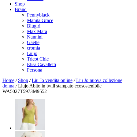
Shop
Brand
Pennyblack
Manila Grace
Blugirl
Max Mara
Nannini
Gaelle
cromia
Liujo
Tricot Chic
Elisa Cavalletti
Persona
Home
/
Shop
/
Liu Jo vendita online
/
Liu Jo nuova collezione
donna
/
Liujo Abito in twill stampato ecosostenibile
WA5027T5973M9552