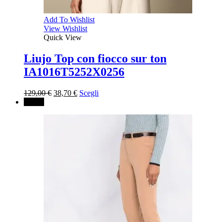
Add To Wishlist
View Wishlist
Quick View
Liujo Top con fiocco sur ton
IA1016T5252X0256
Il
Il
129,00
€
38,70
€
Scegli
prezzo
prezzo
↓ 50%
originale
attuale
era:
è:
129,00 €.
38,70 €.