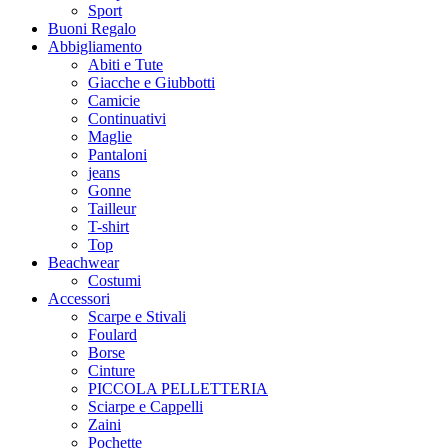
Sport
Buoni Regalo
Abbigliamento
Abiti e Tute
Giacche e Giubbotti
Camicie
Continuativi
Maglie
Pantaloni
jeans
Gonne
Tailleur
T-shirt
Top
Beachwear
Costumi
Accessori
Scarpe e Stivali
Foulard
Borse
Cinture
PICCOLA PELLETTERIA
Sciarpe e Cappelli
Zaini
Pochette