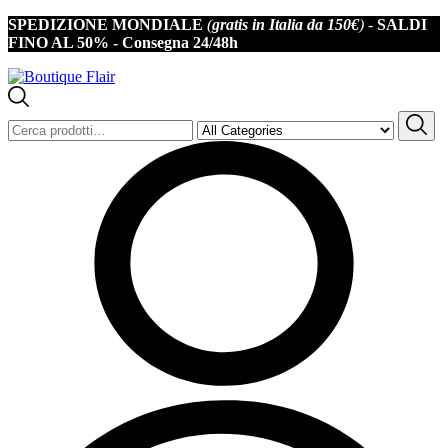
SPEDIZIONE MONDIALE
(
gratis in Italia da 150€
) -
SALDI
Iscriviti alla newsletter per non perderti offerte e novità
FINO AL 50% -
Consegna 24/48h
Cerca: