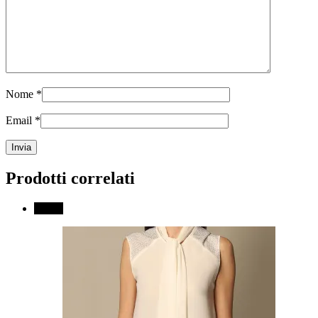
Nome
*
Email
*
Prodotti correlati
↓ 70%