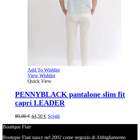
Add To Wishlist
View Wishlist
Quick View
PENNYBLACK pantalone slim fit
capri LEADER
Il
Il
89,00
€
44,50
€
Scegli
prezzo
prezzo
Boutique Flair
originale
attuale
era:
è:
Boutique Flair nasce nel 2002 come negozio di Abbigliamento
89,00 €.
44,50 €.