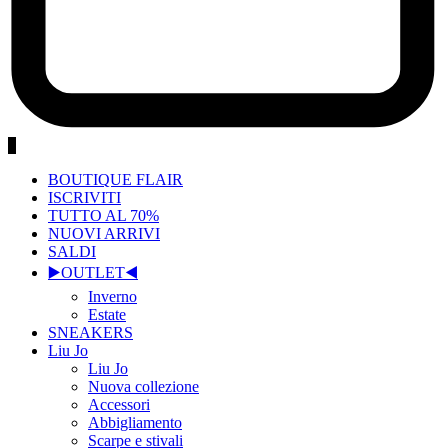
0
BOUTIQUE FLAIR
ISCRIVITI
TUTTO AL 70%
NUOVI ARRIVI
SALDI
▶️OUTLET◀️
Inverno
Estate
SNEAKERS
Liu Jo
Liu Jo
Nuova collezione
Accessori
Abbigliamento
Scarpe e stivali