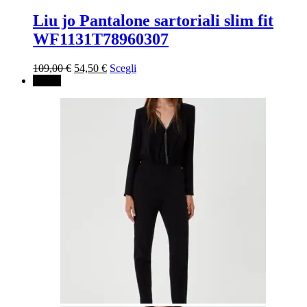
Liu jo Pantalone sartoriali slim fit
WF1131T78960307
Il
Il
109,00
€
54,50
€
Scegli
prezzo
prezzo
↓ 50%
originale
attuale
era:
è:
109,00 €.
54,50 €.