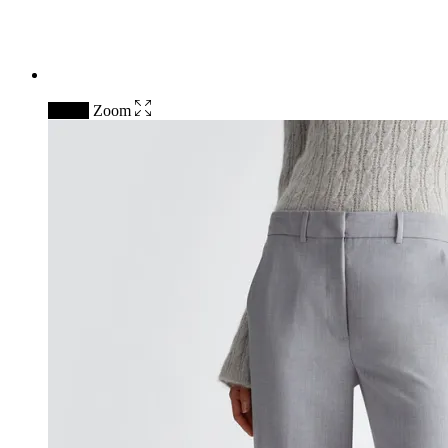
↓ 50%
Zoom