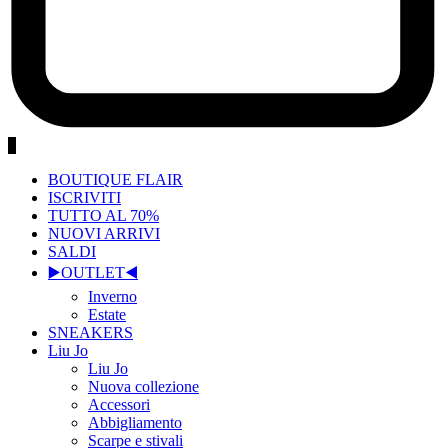
0
BOUTIQUE FLAIR
ISCRIVITI
TUTTO AL 70%
NUOVI ARRIVI
SALDI
▶️OUTLET◀️
Inverno
Estate
SNEAKERS
Liu Jo
Liu Jo
Nuova collezione
Accessori
Abbigliamento
Scarpe e stivali