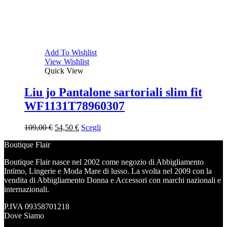
Add To Wishlist
View Wishlist
Quick View
Liu jo Pantalone sartoriali slim fit
WF1131T78960307
Il
Il
109,00
€
54,50
€
Scegli
prezzo
prezzo
Boutique Flair
originale
attuale
era:
è:
Boutique Flair nasce nel 2002 come negozio di Abbigliamento
109,00 €.
54,50 €.
Intimo, Lingerie e Moda Mare di lusso. La svolta nel 2009 con la
vendita di Abbigliamento Donna e Accessori con marchi nazionali e
internazionali.
P.IVA 09358701218
Dove Siamo