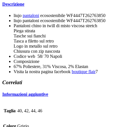
Descrizione
liujo
pantaloni
ecosostenibile WF4447T262763850
liujo pantaloni ecosostenibile WF4447T262763850
Pantaloni chino in twill di misto viscosa stretch
Piega stirata
Tasche sui fianchi
Tasca a filetto sul retro
Logo in metallo sul retro
Chiusura con zip nascosta
Codice web 58/ 70 Napoli
Composizione
67% Poliestere, 31% Viscosa, 2% Elastan
Visita la nostra pagina facebook
boutique flair
7
Correlati
Informazioni aggiuntive
Taglia
40, 42, 44, 46
Colore
Grigio