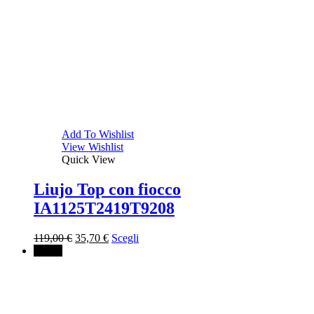
Add To Wishlist
View Wishlist
Quick View
Liujo Top con fiocco
IA1125T2419T9208
Il
Il
119,00
€
35,70
€
Scegli
prezzo
prezzo
↓ 50%
originale
attuale
era:
è:
119,00 €.
35,70 €.