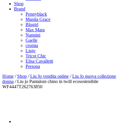
Shop
Brand
Pennyblack
Manila Grace
Blugirl
Max Mara
Nannini
Gaelle
cromia
Liujo
Tricot Chic
Elisa Cavalletti
Persona
Home
/
Shop
/
Liu Jo vendita online
/
Liu Jo nuova collezione
donna
/
Liu jo Pantaloni chino in twill ecosostenibile
WF4447T262763850