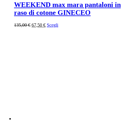
WEEKEND max mara pantaloni in
raso di cotone GINECEO
Il
Il
135,00
€
67,50
€
Scegli
prezzo
prezzo
originale
attuale
era:
è:
135,00 €.
67,50 €.