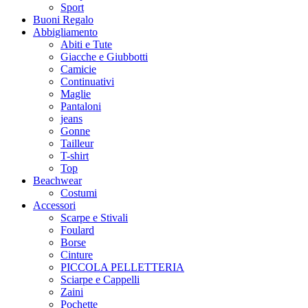
Sport
Buoni Regalo
Abbigliamento
Abiti e Tute
Giacche e Giubbotti
Camicie
Continuativi
Maglie
Pantaloni
jeans
Gonne
Tailleur
T-shirt
Top
Beachwear
Costumi
Accessori
Scarpe e Stivali
Foulard
Borse
Cinture
PICCOLA PELLETTERIA
Sciarpe e Cappelli
Zaini
Pochette