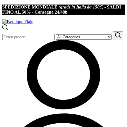
SPEDIZIONE MONDIALE
(
gratis in Italia da 150€
) -
SALDI
Iscriviti alla newsletter per non perderti offerte e novità
FINO AL 50% -
Consegna 24/48h
Cerca: