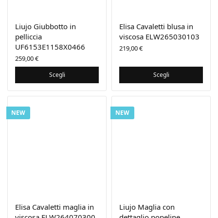
Liujo Giubbotto in
Elisa Cavaletti blusa in
pelliccia
viscosa ELW265030103
UF6153E1158X0466
219,00
€
259,00
€
Scegli
Scegli
NEW
NEW
Elisa Cavaletti maglia in
Liujo Maglia con
viscosa ELW264070300
dettaglio popeline