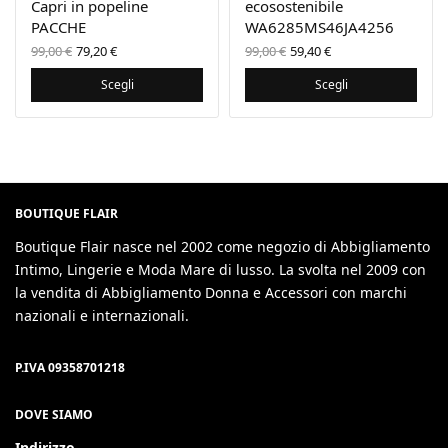
Capri in popeline
ecosostenibile
PACCHE
WA6285MS46JA4256
Il prezzo
Il
Il prezzo
Il
99,00
€
79,20
€
99,00
€
59,40
€
originale
prezzo
originale
prezzo
era:
attuale
era:
attuale
Scegli
Scegli
99,00 €.
è:
99,00 €.
è:
79,20 €.
59,40 €.
BOUTIQUE FLAIR
Boutique Flair nasce nel 2002 come negozio di Abbigliamento
Intimo, Lingerie e Moda Mare di lusso. La svolta nel 2009 con
la vendita di Abbigliamento Donna e Accessori con marchi
nazionali e internazionali.
P.IVA 09358701218
DOVE SIAMO
Indirizzo