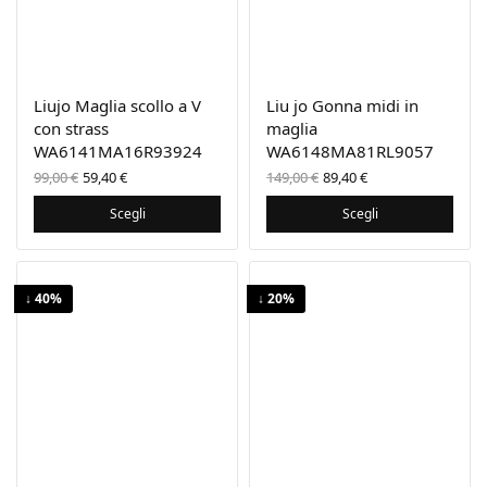
Liujo Maglia scollo a V
Liu jo Gonna midi in
con strass
maglia
WA6141MA16R93924
WA6148MA81RL9057
Il prezzo
Il
Il prezzo
Il
99,00
€
59,40
€
149,00
€
89,40
€
originale
prezzo
originale
prezzo
era:
attuale
era:
attuale
Scegli
Scegli
99,00 €.
è:
149,00 €.
è:
59,40 €.
89,40 €.
↓ 40%
↓ 20%