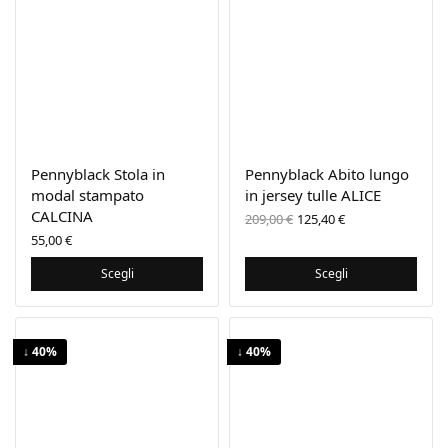
Pennyblack Stola in
Pennyblack Abito lungo
modal stampato
in jersey tulle ALICE
CALCINA
Il prezzo
Il prezzo
209,00
€
125,40
€
originale
attuale
55,00
€
era:
è:
209,00 €.
125,40 €.
Scegli
Scegli
↓ 40%
↓ 40%