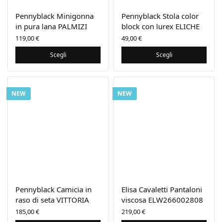
Pennyblack Minigonna
Pennyblack Stola color
in pura lana PALMIZI
block con lurex ELICHE
119,00
€
49,00
€
Scegli
Scegli
NEW
NEW
Pennyblack Camicia in
Elisa Cavaletti Pantaloni
raso di seta VITTORIA
viscosa ELW266002808
185,00
€
219,00
€