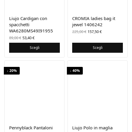
Liujo Cardigan con
CROMIA ladies bag it
spacchetti
jewel 1406242
WA6280MS49I91955
Il prezzo
Il prezzo
225,00
€
157,50
€
originale
attuale
Il prezzo
Il
89,00
€
53,40
€
era:
è:
originale
prezzo
225,00 €.
157,50 €.
era:
attuale
Scegli
Scegli
89,00 €.
è:
53,40 €.
↓ 20%
↓ 40%
Pennyblack Pantaloni
Liujo Polo in maglia