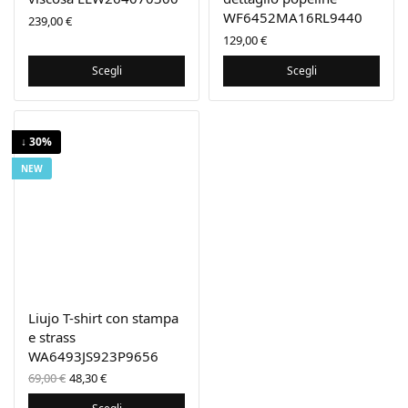
WF6452MA16RL9440
239,00
€
129,00
€
Scegli
Scegli
↓ 30%
NEW
Liujo T-shirt con stampa
e strass
WA6493JS923P9656
Il prezzo
Il
69,00
€
48,30
€
originale
prezzo
era:
attuale