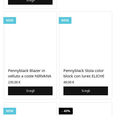
Scegli
69,00 €.
è:
48,30 €.
NEW
NEW
Pennyblack Blazer in
Pennyblack Stola color
velluto a coste NIRVANA
block con lurex ELICHE
235,00
€
49,00
€
Scegli
Scegli
NEW
↓ 40%