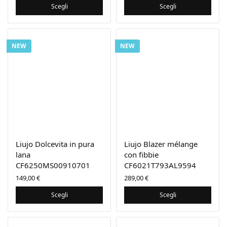
Scegli
Scegli
NEW
NEW
Liujo Dolcevita in pura
Liujo Blazer mélange
lana
con fibbie
CF6250MS00910701
CF6021T793AL9594
149,00
€
289,00
€
Scegli
Scegli