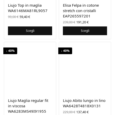
Liujo Top in maglia
Elisa Felpa in cotone
WA6146MA81RL9057
stretch con cristalli
Il prezzo
Il
EAP265597201
99,00
€
59,40
€
originale
prezzo
Il prezzo
Il prezzo
239,00
€
191,20
€
era:
attuale
originale
attuale
99,00 €.
è:
era:
è:
Scegli
Scegli
59,40 €.
239,00 €.
191,20 €.
↓ 40%
↓ 40%
Liujo Maglia regular fit
Liujo Abito lungo in lino
in viscosa
WA6428T4818X0131
WA6283MS49I91955
Il prezzo
Il prezzo
229,00
€
137,40
€