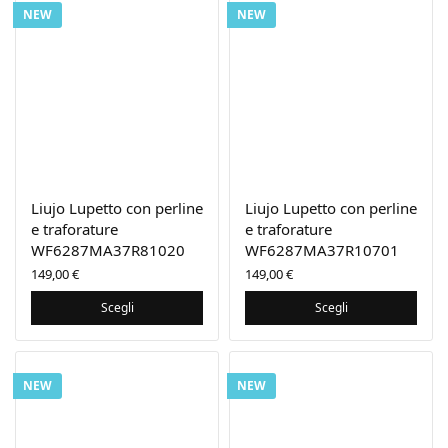
NEW
NEW
Liujo Lupetto con perline
Liujo Lupetto con perline
e traforature
e traforature
WF6287MA37R81020
WF6287MA37R10701
149,00
€
149,00
€
Scegli
Scegli
NEW
NEW