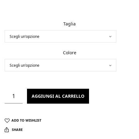
era:
attuale
189,00 €.
è:
94,50 €.
Taglia
Colore
AGGIUNGI AL CARRELLO
ADD TO WISHLIST
SHARE