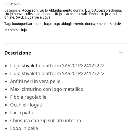
COD:
N/A
Categorie:
Accessori
,
Liu Jo Abbigliamento donna
,
Liu Jo Accessori donna
,
Liu Jo nuova collezione donna
,
Liu Jo scarpe e stivali donna
,
Liu Jo vendita
online
,
SALDI
,
Scarpe e Stivali
Tag:
boutiqueflaironline
,
liujo
,
Liujo abbigliamento donna
,
sneakers
,
style
Marchio:
Liujo
Descrizione
Liujo
stivaletti
platform SA5201PX24122222
Liujo stivaletti platform SA5201PX24122222
Anfibi neri in vera pelle
Maxi cinturino con logo metallico
Fibbia regolabile
Occhielli logati
Lacci piatti
Chiusura con zip sul lato interno
Loop in pelle