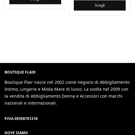
99,00 €.
è:
era:
attuale
Scegli
79,20 €.
99,00 €.
è:
79,20 €.
BOUTIQUE FLAIR
Boutique Flair nasce nel 2002 come negozio di Abbigliamento
Intimo, Lingerie e Moda Mare di lusso. La svolta nel 2009 con
la vendita di Abbigliamento Donna e Accessori con marchi
nazionali e internazionali.
P.IVA 09358701218
DOVE SIAMO