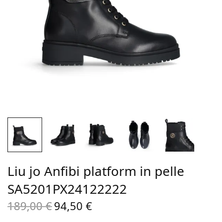
Liu jo Anfibi platform in pelle
SA5201PX24122222
189,00
€
94,50
€
Il prezzo
Il
originale
prezzo