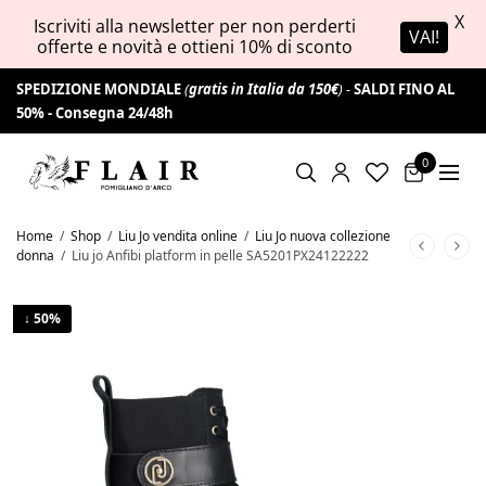
X
Iscriviti alla newsletter per non perderti
VAI!
offerte e novità e ottieni 10% di sconto
SPEDIZIONE MONDIALE
(
gratis in Italia da 150€
) -
SALDI FINO AL
50% -
Consegna 24/48h
0
Home
/
Shop
/
Liu Jo vendita online
/
Liu Jo nuova collezione
donna
/
Liu jo Anfibi platform in pelle SA5201PX24122222
↓ 50%