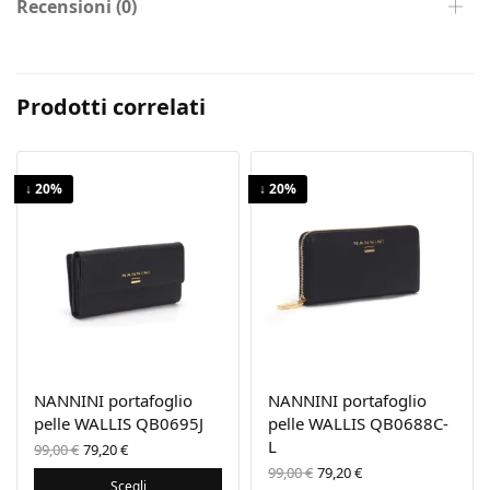
Recensioni (0)
Prodotti correlati
↓ 20%
↓ 20%
NANNINI portafoglio
NANNINI portafoglio
pelle WALLIS QB0695J
pelle WALLIS QB0688C-
Il prezzo
Il
L
99,00
€
79,20
€
originale
prezzo
Il prezzo
Il
99,00
€
79,20
€
era:
attuale
originale
prezzo
Scegli