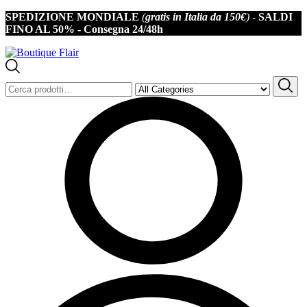
Iscriviti alla newsletter per non perderti offerte e novità 
SPEDIZIONE MONDIALE
(
gratis in Italia da 150€
) -
SALDI
10% di sconto
FINO AL 50% -
Consegna 24/48h
Cerca: