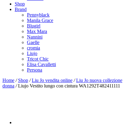
Shop
Brand
Pennyblack
Manila Grace
Blugirl
Max Mara
Nannini
Gaelle
cromia
Liujo
Tricot Chic
Elisa Cavalletti
Persona
Home
/
Shop
/
Liu Jo vendita online
/
Liu Jo nuova collezione
donna
/
Liujo Vestito lungo con cintura WA1292T482411111