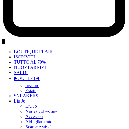
0
BOUTIQUE FLAIR
ISCRIVITI
TUTTO AL 70%
NUOVI ARRIVI
SALDI
▶️OUTLET◀️
Inverno
Estate
SNEAKERS
Liu Jo
Liu Jo
Nuova collezione
Accessori
Abbigliamento
Scarpe e stivali