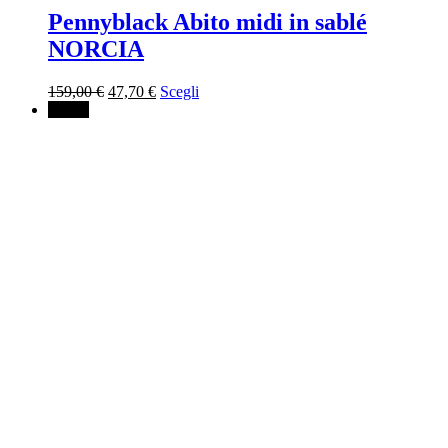
Pennyblack Abito midi in sablé
NORCIA
Il
Il
159,00
€
47,70
€
Scegli
prezzo
prezzo
↓ 50%
originale
attuale
era:
è:
159,00 €.
47,70 €.