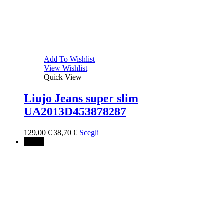
Add To Wishlist
View Wishlist
Quick View
Liujo Jeans super slim
UA2013D453878287
Il
Il
129,00
€
38,70
€
Scegli
prezzo
prezzo
↓ 50%
originale
attuale
era:
è:
129,00 €.
38,70 €.