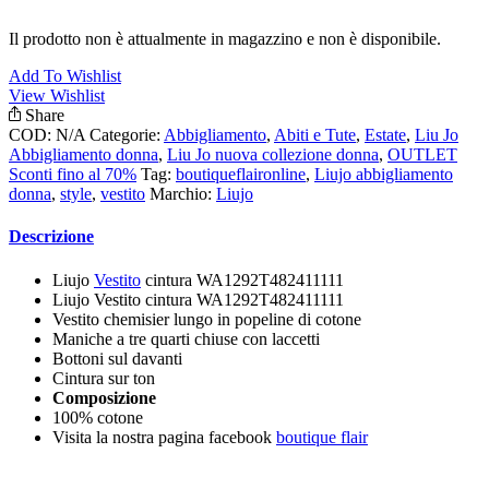
Il prodotto non è attualmente in magazzino e non è disponibile.
Add To Wishlist
View Wishlist
Share
COD:
N/A
Categorie:
Abbigliamento
,
Abiti e Tute
,
Estate
,
Liu Jo
Abbigliamento donna
,
Liu Jo nuova collezione donna
,
OUTLET
Sconti fino al 70%
Tag:
boutiqueflaironline
,
Liujo abbigliamento
donna
,
style
,
vestito
Marchio:
Liujo
Descrizione
Liujo
Vestito
cintura WA1292T482411111
Liujo Vestito cintura WA1292T482411111
Vestito chemisier lungo in popeline di cotone
Maniche a tre quarti chiuse con laccetti
Bottoni sul davanti
Cintura sur ton
Composizione
100% cotone
Visita la nostra pagina facebook
boutique flair