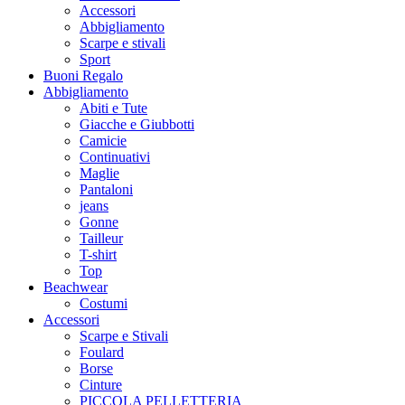
Accessori
Abbigliamento
Scarpe e stivali
Sport
Buoni Regalo
Abbigliamento
Abiti e Tute
Giacche e Giubbotti
Camicie
Continuativi
Maglie
Pantaloni
jeans
Gonne
Tailleur
T-shirt
Top
Beachwear
Costumi
Accessori
Scarpe e Stivali
Foulard
Borse
Cinture
PICCOLA PELLETTERIA