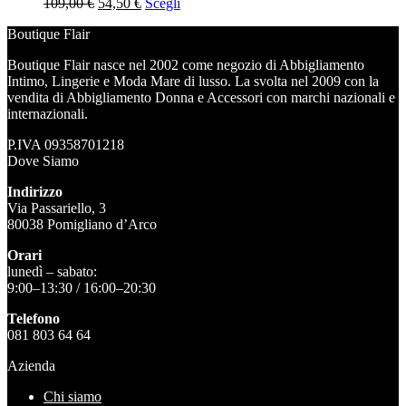
Il
Il
109,00
€
54,50
€
Scegli
prezzo
prezzo
Boutique Flair
originale
attuale
era:
è:
Boutique Flair nasce nel 2002 come negozio di Abbigliamento
109,00 €.
54,50 €.
Intimo, Lingerie e Moda Mare di lusso. La svolta nel 2009 con la
vendita di Abbigliamento Donna e Accessori con marchi nazionali e
internazionali.
P.IVA 09358701218
Dove Siamo
Indirizzo
Via Passariello, 3
80038 Pomigliano d’Arco
Orari
lunedì – sabato:
9:00–13:30 / 16:00–20:30
Telefono
081 803 64 64
Azienda
Chi siamo