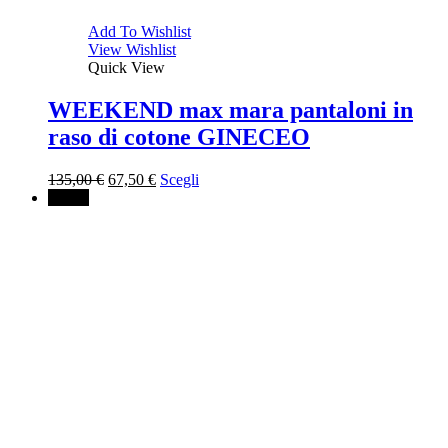
Add To Wishlist
View Wishlist
Quick View
WEEKEND max mara pantaloni in
raso di cotone GINECEO
Il
Il
135,00
€
67,50
€
Scegli
prezzo
prezzo
↓ 70%
originale
attuale
era:
è:
135,00 €.
67,50 €.