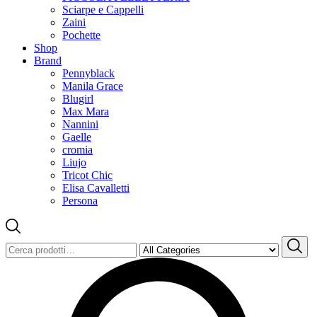
Sciarpe e Cappelli
Zaini
Pochette
Shop
Brand
Pennyblack
Manila Grace
Blugirl
Max Mara
Nannini
Gaelle
cromia
Liujo
Tricot Chic
Elisa Cavalletti
Persona
Cerca: