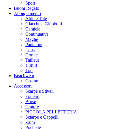
Sport
Buoni Regalo
Abbigliamento
Abiti e Tute
Giacche e Giubbotti
Camicie
Continuativi
Maglie
Pantaloni
jeans
Gonne
Tailleur
T-shirt
Top
Beachwear
Costumi
Accessori
Scarpe e Stivali
Foulard
Borse
Cinture
PICCOLA PELLETTERIA
Sciarpe e Cappelli
Zaini
Pochette